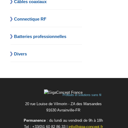
Câbles coaxiaux
Connectique RF
Batteries professionnelles
Divers
Produits et solutions sans fil
20 rue Louise de Vilmorin - ZA des Marsandes
91630 Avrainvilleㅤ-ㅤFR
Permanence
: du lundi au vendredi de 9h à 18h
Tel :
+33(0)1 60 82 86 33
|
info@giga-concept.fr