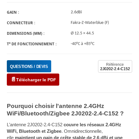
GAIN
2.6dBi
CONNECTEUR
Fakra-Z-Waterblue (F)
DIMENSIONS (MM)
Ø 12.5 × 44.5
T° DE FONCTIONNEMENT
-40°C à +85°C
Référence
QUESTIONS / DEVIS
2J0202-2.4-C152
Télécharger le PDF
Pourquoi choisir l'antenne 2.4GHz
WiFi/Bluetooth/Zigbee 2J0202-2.4-C152 ?
L’antenne 2J0202-2.4-C152
couvre les réseaux 2.4GHz
WiFi, Bluetooth et Zigbee
. Omnidirectionnelle,
elle
maintient un gain de crête stable de 2.6 dBi et une