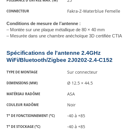
25
PUISSANCE D’ENTRÉE MAX. (W)
Fakra-Z-Waterblue Femelle
CONNECTEUR
Conditions de mesure de l’antenne :
– Montée sur une plaque métallique de 80 × 40 mm
– Mesurée dans une chambre anéchoïque 3D certifiée CTIA
Spécifications de l'antenne 2.4GHz
WiFi/Bluetooth/Zigbee 2J0202-2.4-C152
Sur connecteur
TYPE DE MONTAGE
Ø 12.5 × 44.5
DIMENSIONS (MM)
ASA
MATÉRIAU RADÔME
Noir
COULEUR RADÔME
-40 à +85
T° DE FONCTIONNEMENT (°C)
-40 à +85
T° DE STOCKAGE (°C)