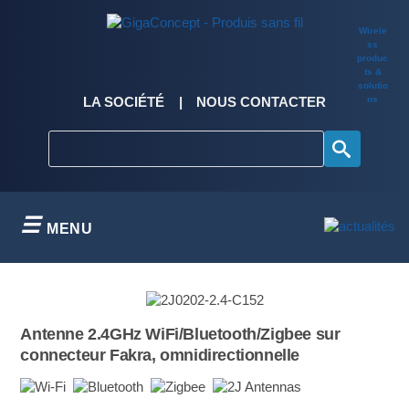
Skip
to
Wirele
content
ss
produc
ts &
solutio
ns
LA SOCIÉTÉ
NOUS CONTACTER
MENU
Antenne 2.4GHz WiFi/Bluetooth/Zigbee sur
connecteur Fakra, omnidirectionnelle