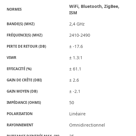
WiFi, Bluetooth, ZigBee,
NORMES
ISM
2,4 GHz
BANDE(S) (MHZ)
2410-2490
FRÉQUENCE(S) (MHZ)
± -17.6
PERTE DE RETOUR (DB)
± 1.3:1
VSWR
± 61.1
EFFICACITÉ (%)
± 2.6
GAIN DE CRÊTE (DBI)
± -2.1
GAIN MOYEN (DB)
50
IMPÉDANCE (OHMS)
Linéaire
POLARISATION
Omnidirectionnel
RAYONNEMENT