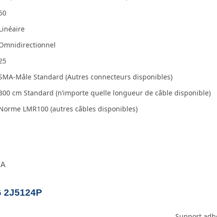
50
Linéaire
Omnidirectionnel
25
SMA-Mâle Standard (Autres connecteurs disponibles)
300 cm Standard (n’importe quelle longueur de câble disponible)
Norme LMR100 (autres câbles disponibles)
IA
G 2J5124P
Support adh