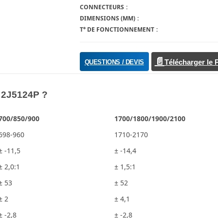
CONNECTEURS
DIMENSIONS (MM)
T° DE FONCTIONNEMENT
QUESTIONS / DEVIS
Télécharger le
G 2J5124P ?
700/850/900
1700/1800/1900/2100
698-960
1710-2170
± -11,5
± -14,4
± 2,0:1
± 1,5:1
± 53
± 52
± 2
± 4,1
± -2,8
± -2,8