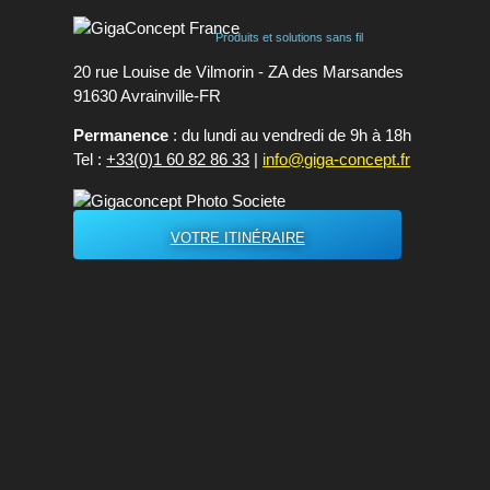
Produits et solutions sans fil
20 rue Louise de Vilmorin - ZA des Marsandes
91630 Avrainvilleㅤ-ㅤFR
Permanence
: du lundi au vendredi de 9h à 18h
Tel :
+33(0)1 60 82 86 33
|
info@giga-concept.fr
VOTRE ITINÉRAIRE