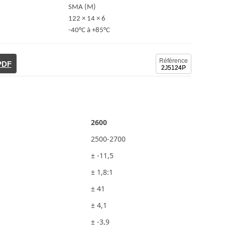
SMA (M)
122 × 14 × 6
-40°C à +85°C
Référence
 PDF
2J5124P
2600
2500-2700
± -11,5
± 1,8:1
± 41
± 4,1
± -3,9