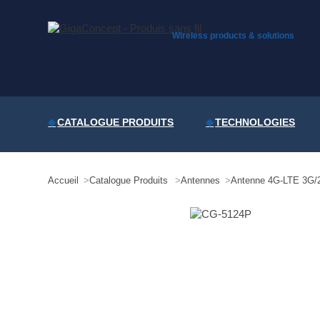
Skip
to
content
Wireless products & solutions
CATALOGUE PRODUITS
TECHNOLOGIES
Accueil
Catalogue Produits
Antennes
Antenne 4G-LTE 3G/2G