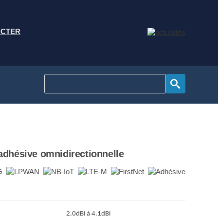
ACTER
dhésive omnidirectionnelle
2.0dBi à 4.1dBi