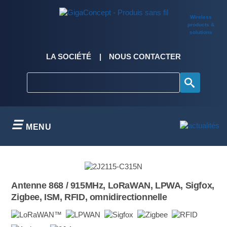
Skip
to
Wireless
content
products &
solutions
LA SOCIÉTÉ
NOUS CONTACTER
MENU
Antenne 868 / 915MHz, LoRaWAN, LPWA, Sigfox,
Zigbee, ISM, RFID, omnidirectionnelle