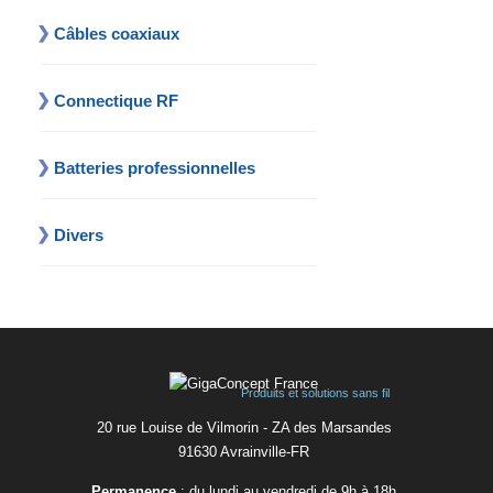
Câbles coaxiaux
Connectique RF
Batteries professionnelles
Divers
Produits et solutions sans fil
20 rue Louise de Vilmorin - ZA des Marsandes
91630 Avrainvilleㅤ-ㅤFR
Permanence
: du lundi au vendredi de 9h à 18h