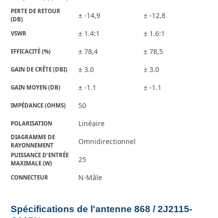
PERTE DE RETOUR 
± -14,9
± -12,8
(DB)
± 1.4:1
± 1.6:1
VSWR
± 78,4
± 78,5
EFFICACITÉ (%)
± 3.0
± 3.0
GAIN DE CRÊTE (DBI)
± -1.1
± -1.1
GAIN MOYEN (DB)
50
IMPÉDANCE (OHMS)
Linéaire
POLARISATION
DIAGRAMME DE 
Omnidirectionnel
RAYONNEMENT
PUISSANCE D’ENTRÉE 
25
MAXIMALE (W)
N-Mâle
CONNECTEUR
Spécifications de l'antenne 868 / 2J2115-