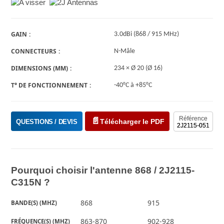
GAIN
3.0dBi (868 / 915 MHz)
CONNECTEURS
N-Mâle
DIMENSIONS (MM)
234 × Ø 20 (Ø 16)
T° DE FONCTIONNEMENT
-40°C à +85°C
Référence
Télécharger le PDF
QUESTIONS / DEVIS
2J2115-051
Pourquoi choisir l'antenne 868 / 2J2115-
C315N ?
868
915
BANDE(S) (MHZ)
863-870
902-928
FRÉQUENCE(S) (MHZ)