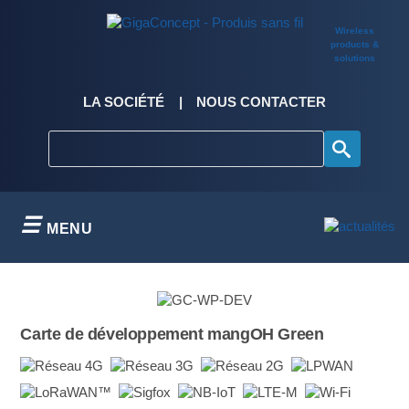
Skip
to
Wireless
content
products &
solutions
LA SOCIÉTÉ
NOUS CONTACTER
MENU
Carte de développement mangOH Green