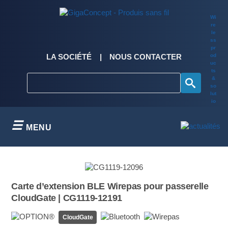
Skip
to
Wi
content
re
le
ss
pr
od
LA SOCIÉTÉ
NOUS CONTACTER
uc
ts
&
so
lut
io
ns
MENU
Carte d’extension BLE Wirepas pour passerelle
CloudGate | CG1119-12191
CloudGate