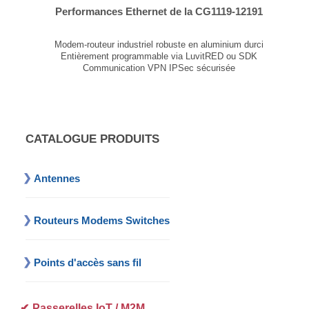
Performances Ethernet de la CG1119-12191
1 slot libre pour carte d’extension
...
Modem-routeur industriel robuste en aluminium durci
Entièrement programmable via LuvitRED ou SDK
Communication VPN IPSec sécurisée
Connecteur RJ45 10/100 Mbps
2 slots libres pour cartes d’extension radio/filaires LoRaWAN™, Wi-Fi, Bluetooth, RS-232, RS-485, USB, GPIO, ModBus, BACnet, KNX...
...
CATALOGUE PRODUITS
Antennes
Routeurs Modems Switches
Points d'accès sans fil
Passerelles IoT / M2M