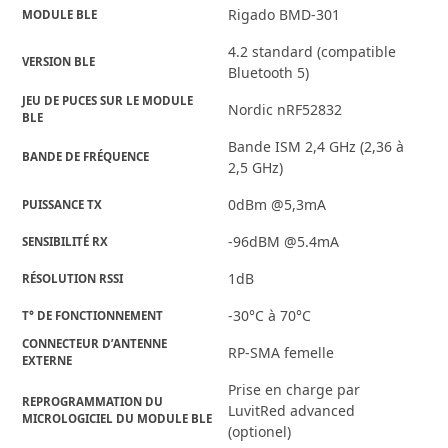
Rigado BMD-301
MODULE BLE
4.2 standard (compatible
VERSION BLE
Bluetooth 5)
JEU DE PUCES SUR LE MODULE 
Nordic nRF52832
BLE
Bande ISM 2,4 GHz (2,36 à
BANDE DE FRÉQUENCE
2,5 GHz)
0dBm @5,3mA
PUISSANCE TX
-96dBM @5.4mA
SENSIBILITÉ RX
1dB
RÉSOLUTION RSSI
-30°C à 70°C
T° DE FONCTIONNEMENT
CONNECTEUR D’ANTENNE 
RP-SMA femelle
EXTERNE
Prise en charge par
REPROGRAMMATION DU 
LuvitRed advanced
MICROLOGICIEL DU MODULE BLE
(optionel)