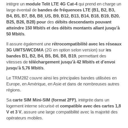
intègre un
module Telit LTE 4G Cat-4
qui prend en charge un
large éventail de
bandes de fréquences LTE (B1, B2, B3,
B4, B5, B7, B8, B8_US, B9, B12, B13, B14, B18, B19, B20,
B25, B26, B28) pour
des
débits descendants pouvant
atteindre 150 Mbit/s et des débits montants allant jusqu’à
50 Mbit/s
.
Il assure également une
rétrocompatibilité avec les réseaux
3G UMTS/WCDMA
(2G en option selon version) sur l
es
bandes B1, B2, B4, B5, B6, B8, B19
, permettant des
vitesses de
téléchargement jusqu’à 42 Mbit/s et d’envoi
jusqu’à 5,76 Mbit/s
.
Le TRM282 couvre ainsi les principales bandes utilisées en
Europe, en Amérique, en Asie et dans de nombreuses autres
régions.
Sa
carte SIM Mini‑SIM (format 2FF)
, intégrée dans un
logement interne sécurisé et
compatible avec des cartes 1,8
V et 3 V
, assure une large compatibilité avec la majorité des
opérateurs mobiles.