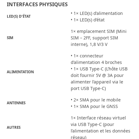
INTERFACES PHYSIQUES
• 1× LED(s) d’alimentation
LED(S) D’ÉTAT
• 1× LED(s) d’état
1× emplacement SIM (Mini
SIM – 2FF, support SIM
SIM
interne), 1,8 V/3 V
• 1× connecteur
d’alimentation 4 broches
• 1× USB Type-C (L’hôte USB
ALIMENTATION
doit fournir 5V @ 3A pour
alimenter l’appareil via le
port USB Type-C)
• 2× SMA pour le mobile
ANTENNES
• 1× SMA pour le GNSS
1× Interface réseau virtuel
via USB Type-C (pour
AUTRES
l’alimentation et les données
réseau)