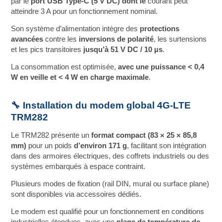
par le
port USB Type‑C (5 V DC) dont le
courant peut
atteindre 3 A pour un fonctionnement nominal.
Son système d’alimentation intègre des
protections
avancées
contre les
inversions de polarité
, les surtensions
et les pics transitoires
jusqu’à 51 V DC / 10 µs
.
La consommation est optimisée,
avec une puissance < 0,4
W en veille et < 4 W en charge maximale
.
🔧 Installation du modem global 4G-LTE
TRM282
Le TRM282 présente un
format compact (83 × 25 × 85,8
mm)
pour un poids
d’environ 171 g
, facilitant son intégration
dans des armoires électriques, des coffrets industriels ou des
systèmes embarqués à espace contraint.
Plusieurs modes de fixation (rail DIN, mural ou surface plane)
sont disponibles via accessoires dédiés.
Le modem est qualifié pour un fonctionnement en conditions