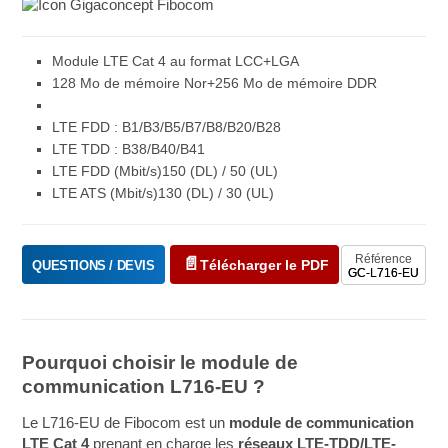
Module LTE Cat 4 au format LCC+LGA
128 Mo de mémoire Nor+256 Mo de mémoire DDR
LTE FDD : B1/B3/B5/B7/B8/B20/B28
LTE TDD : B38/B40/B41
LTE FDD (Mbit/s)150 (DL) / 50 (UL)
LTE ATS (Mbit/s)130 (DL) / 30 (UL)
Référence
Télécharger le PDF
QUESTIONS / DEVIS
GC-L716-EU
Pourquoi choisir le module de
communication L716-EU ?
Le L716-EU de Fibocom est un
module de communication
LTE Cat 4
prenant en charge les
réseaux LTE-TDD/LTE-