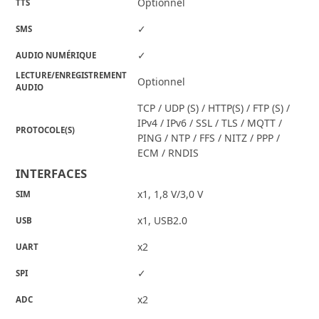
Optionnel
TTS
✓
SMS
✓
AUDIO NUMÉRIQUE
LECTURE/ENREGISTREMENT
Optionnel
AUDIO
TCP / UDP (S) / HTTP(S) / FTP (S) /
IPv4 / IPv6 / SSL / TLS / MQTT /
PROTOCOLE(S)
PING / NTP / FFS / NITZ / PPP /
ECM / RNDIS
INTERFACES
x1, 1,8 V/3,0 V
SIM
x1, USB2.0
USB
x2
UART
✓
SPI
x2
ADC