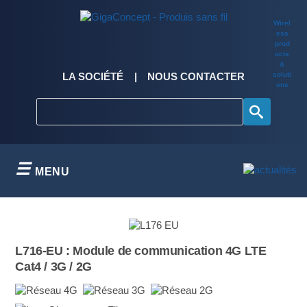
Skip
to
Wirel
content
ess
prod
ucts
&
soluti
LA SOCIÉTÉ
NOUS CONTACTER
ons
MENU
L716-EU : Module de communication 4G LTE
Cat4 / 3G / 2G