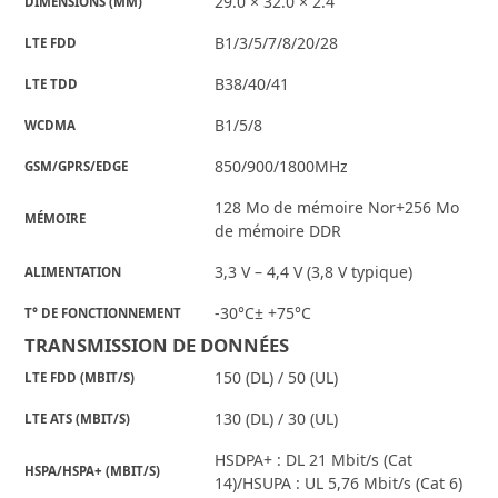
29.0 × 32.0 × 2.4
DIMENSIONS (MM)
B1/3/5/7/8/20/28
LTE FDD
B38/40/41
LTE TDD
B1/5/8
WCDMA
850/900/1800MHz
GSM/GPRS/EDGE
128 Mo de mémoire Nor+256 Mo
MÉMOIRE
de mémoire DDR
3,3 V – 4,4 V (3,8 V typique)
ALIMENTATION
-30°C± +75°C
T° DE FONCTIONNEMENT
TRANSMISSION DE DONNÉES
150 (DL) / 50 (UL)
LTE FDD (MBIT/S)
130 (DL) / 30 (UL)
LTE ATS (MBIT/S)
HSDPA+ : DL 21 Mbit/s (Cat
HSPA/HSPA+ (MBIT/S)
14)/HSUPA : UL 5,76 Mbit/s (Cat 6)