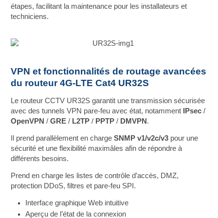
étapes, facilitant la maintenance pour les installateurs et
techniciens.
VPN et fonctionnalités de routage avancées
du routeur 4G-LTE Cat4 UR32S
Le routeur CCTV UR32S garantit une transmission sécurisée
avec des tunnels VPN pare-feu avec état, notamment
IPsec
/
OpenVPN
/
GRE
/
L2TP
/
PPTP
/
DMVPN
.
Il prend parallèlement en charge
SNMP v1/v2c/v3
pour une
sécurité et une flexibilité maximâles afin de répondre à
différents besoins.
Prend en charge les listes de contrôle d’accès, DMZ,
protection DDoS, filtres et pare-feu SPI.
Interface graphique Web intuitive
Aperçu de l’état de la connexion