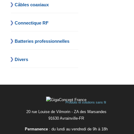
Câbles coaxiaux
Connectique RF
Batteries professionnelles
Divers
Produits et solutions sans fil
20 rue Louise de Vilmorin - ZA des Marsandes
91630 Avrainvilleㅤ-ㅤFR
Permanence
: du lundi au vendredi de 9h à 18h