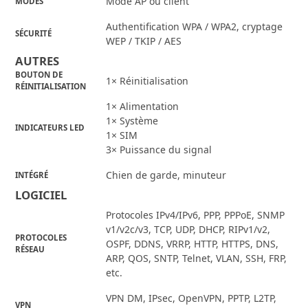
Mode AP ou client
MODES
Authentification WPA / WPA2, cryptage
SÉCURITÉ
WEP / TKIP / AES
AUTRES
BOUTON DE
1× Réinitialisation
RÉINITIALISATION
1× Alimentation
1× Système
INDICATEURS LED
1× SIM
3× Puissance du signal
Chien de garde, minuteur
INTÉGRÉ
LOGICIEL
Protocoles IPv4/IPv6, PPP, PPPoE, SNMP
v1/v2c/v3, TCP, UDP, DHCP, RIPv1/v2,
PROTOCOLES
OSPF, DDNS, VRRP, HTTP, HTTPS, DNS,
RÉSEAU
ARP, QOS, SNTP, Telnet, VLAN, SSH, FRP,
etc.
VPN DM, IPsec, OpenVPN, PPTP, L2TP,
VPN