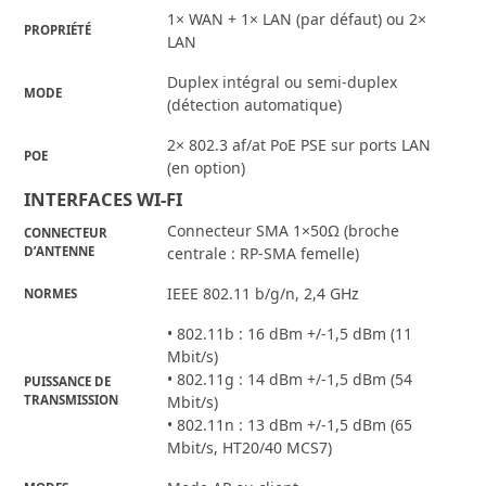
1× WAN + 1× LAN (par défaut) ou 2×
PROPRIÉTÉ
LAN
Duplex intégral ou semi-duplex
MODE
(détection automatique)
2× 802.3 af/at PoE PSE sur ports LAN
POE
(en option)
INTERFACES WI-FI
Connecteur SMA 1×50Ω (broche
CONNECTEUR
D’ANTENNE
centrale : RP-SMA femelle)
IEEE 802.11 b/g/n, 2,4 GHz
NORMES
• 802.11b : 16 dBm +/-1,5 dBm (11
Mbit/s)
• 802.11g : 14 dBm +/-1,5 dBm (54
PUISSANCE DE
TRANSMISSION
Mbit/s)
• 802.11n : 13 dBm +/-1,5 dBm (65
Mbit/s, HT20/40 MCS7)