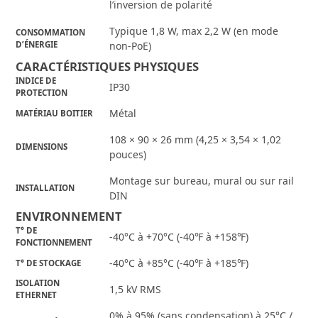
l’inversion de polarité
Typique 1,8 W, max 2,2 W (en mode
CONSOMMATION
D’ÉNERGIE
non-PoE)
CARACTÉRISTIQUES PHYSIQUES
INDICE DE
IP30
PROTECTION
Métal
MATÉRIAU BOITIER
108 × 90 × 26 mm (4,25 × 3,54 × 1,02
DIMENSIONS
pouces)
Montage sur bureau, mural ou sur rail
INSTALLATION
DIN
ENVIRONNEMENT
T° DE
-40°C à +70°C (-40℉ à +158℉)
FONCTIONNEMENT
-40°C à +85°C (-40℉ à +185℉)
T° DE STOCKAGE
ISOLATION
1,5 kV RMS
ETHERNET
0% à 95% (sans condensation) à 25°C /