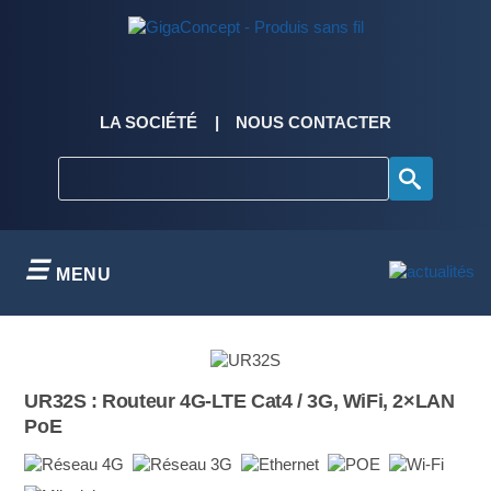
Skip
to
content
LA SOCIÉTÉ
NOUS CONTACTER
MENU
UR32S : Routeur 4G-LTE Cat4 / 3G, WiFi, 2×LAN
PoE