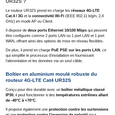
UR32S ?
Le routeur UR32S prend en charge les
réseaux 4G-LTE
Cat.4 / 3G
et la
connectivité Wi-Fi
(IEEE 802.11 b/g/n, 2,4
GHz) en mode AP ou Client.
Il dispose de
deux ports Ethernet 10/100 Mbps
qui peuvent
être configurés comme 2 ports LAN ou 1 port LAN et 1 port
WAN, offrant ainsi des options de mise en réseau flexibles.
De plus, il prend en charge
PoE PSE sur les ports LAN
, ce
qui simplifie le processus d’installation en fournissant
l’alimentation et les données via un seul câble.
Boîtier en aluminium moulé robuste du
routeur 4G-LTE Cat4 UR32S
Conçu pour être durable avec un
boîtier métallique classé
IP30
, il peut fonctionner à des
températures extrêmes allant
de -40°C à +70°C
.
Il propose également une
protection contre les surtensions
et une
protection contre l’inversion de polarité
pour