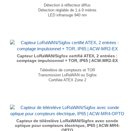
Détection à réflecteur diffus
Détection réglable de 1 à 9 mètres
LED infrarouge 940 nm
Sortie numérique NPN à collecteur ouvert
Alimentation via PoE (802.3af) ou 12–60 VDC
Indice de protection IP65
Dimensions : 73,5 × 80 × 36mm
Poids : 122 g
...
Capteur LoRaWAN/Sigfox certifié ATEX, 2 entrées :
comptage impulsionnel + TOR, IP65 | ACW-MR2-EX
Télérelève de compteurs et TOR
Transmission LoRaWAN ou Sigfox
Certifiée ATEX Zone 2
Antenne intégrée
Indice de protection IP65
Autonomie jusqu'à 7 ans
Dimensions : 177 × 55 × 55mm
Poids : 100g
...
Capteur de télérelève LoRaWAN/Sigfox avec sonde
optique pour compteurs électrique, IP65 | ACW-MR4-
OPTO