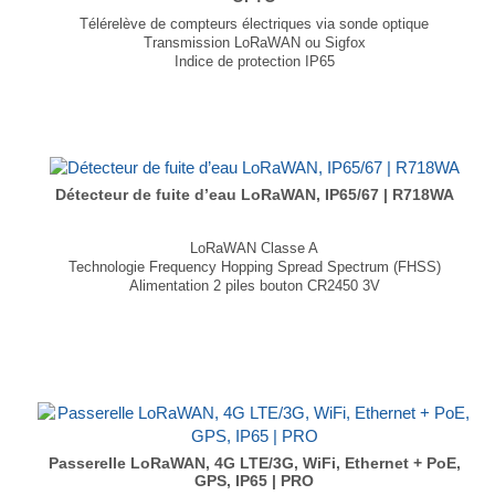
Télérelève de compteurs électriques via sonde optique
Transmission LoRaWAN ou Sigfox
Indice de protection IP65
Autonomie jusqu'à 10 ans
Plug & Play
Dimensions : 154 × 54 × 54mm
Poids : 305g
...
Détecteur de fuite d’eau LoRaWAN, IP65/67 | R718WA
LoRaWAN Classe A
Technologie Frequency Hopping Spread Spectrum (FHSS)
Alimentation 2 piles bouton CR2450 3V
Autonomie de plusieurs années
Température de fonctionnement : -20℃ ～55℃
Dimensions :
Corps principal : 57 × 38,05 × 15,2 mm
Aimant : 42,5 × 13 × 12 mm
Poids : 43,8 g
...
Passerelle LoRaWAN, 4G LTE/3G, WiFi, Ethernet + PoE,
GPS, IP65 | PRO