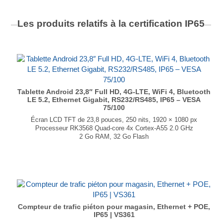
Les produits relatifs à la certification
IP65
Tablette Android 23,8″ Full HD, 4G-LTE, WiFi 4, Bluetooth
LE 5.2, Ethernet Gigabit, RS232/RS485, IP65 – VESA
75/100
Écran LCD TFT de 23,8 pouces, 250 nits, 1920 × 1080 px
Processeur RK3568 Quad-core 4x Cortex-A55 2.0 GHz
2 Go RAM, 32 Go Flash
Connectivité : WiFi, Ethernet Gigabit, Bluetooth, 4G-LTE (en option)
Interfaces RS-232 & RS-485
Android 14
VESA 75 × 75 / 100 × 100
Dimensions : 606 × 376 × 67 mm
...
Compteur de trafic piéton pour magasin, Ethernet + POE,
IP65 | VS361