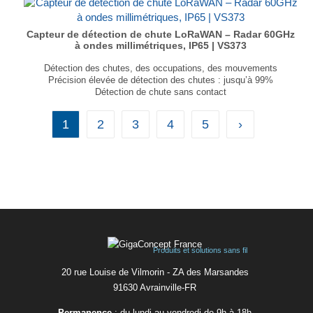
Pile lithium 3,6V remplaçable
Autonomie de plus de 8 ans
Dimensions 92 × 92 × 56 mm
Capteur de détection de chute LoRaWAN – Radar 60GHz
...
à ondes millimétriques, IP65 | VS373
Détection des chutes, des occupations, des mouvements
Précision élevée de détection des chutes : jusqu’à 99%
Détection de chute sans contact
Prise en charge de l'interface DO
IP65 étanche à l’eau et à la poussière
1
2
3
4
5
›
Conforme RGPD
Dimensions : 110 × 82 × 15 mm
Poids : 214,5g
...
Produits et solutions sans fil
20 rue Louise de Vilmorin - ZA des Marsandes
91630 Avrainvilleㅤ-ㅤFR
Permanence
: du lundi au vendredi de 9h à 18h