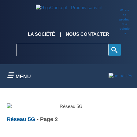
Skip
to
Wirele
content
ss
produc
ts &
solutio
ns
LA SOCIÉTÉ
NOUS CONTACTER
MENU
Réseau 5G
- Page 2