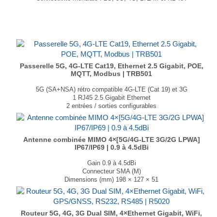
Adresse IP privée / Tunnel VPN sécurisé
Plateforme de gestion dédiée
API REST
...
Passerelle 5G, 4G-LTE Cat19, Ethernet 2.5 Gigabit, POE,
MQTT, Modbus | TRB501
5G (SA+NSA) rétro compatible 4G-LTE (Cat 19) et 3G
1 RJ45 2.5 Gigabit Ethernet
2 entrées / sorties configurables
Prise en charge MQTT, Modbus
1 interface réseau virtuelle via micro USB
1 emplacement SIM (Mini SIM – 2FF)
Dimensions : 100 × 30 × 93,4 mm
Antenne combinée MIMO 4×[5G/4G-LTE 3G/2G LPWA]
IP67/IP69 | 0.9 à 4.5dBi
Poids : 241 gr
...
Gain 0.9 à 4.5dBi
Connecteur SMA (M)
Dimensions (mm) 198 × 127 × 51
T° de fonctionnement -40°C à +85°C
Disponible en noir et en blanc....
Routeur 5G, 4G, 3G Dual SIM, 4×Ethernet Gigabit, WiFi,