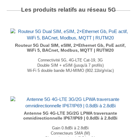
Les produits relatifs au réseau
5G
Routeur 5G Dual SIM, eSIM, 2×Ethernet Gb, PoE actif,
WiFi 5, BACnet, Modbus, MQTT | RUTM20
Connectivité 5G, 4G-LTE Cat-19, 3G
Double SIM + eSIM (jusqu'à 7 profils)
Wi-Fi 5 double bande MU-MIMO (802.11b/g/n/ac)
2 ports Ethernet Gigabit
POE In/ POE Out
Dimension : 100 × 30 × 93,7mm
Poids : 319g
...
Antenne 5G 4G-LTE 3G/2G LPWA traversante
omnidirectionnelle IP67/IP69 | 0.8dBi à 2.8dBi
Gain 0.8dBi à 2.8dBi
Connecteurs SMA (M)