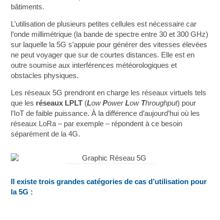
bâtiments.
L’utilisation de plusieurs petites cellules est nécessaire car
l’onde millimétrique (la bande de spectre entre 30 et 300 GHz)
sur laquelle la 5G s’appuie pour générer des vitesses élevées
ne peut voyager que sur de courtes distances. Elle est en
outre soumise aux interférences météorologiques et
obstacles physiques.
Les réseaux 5G prendront en charge les réseaux virtuels tels
que les
réseaux LPLT
(
L
ow
P
ower
L
ow
T
hroughput
) pour
l’IoT de faible puissance. À la différence d’aujourd’hui où les
réseaux LoRa – par exemple – répondent à ce besoin
séparément de la 4G.
Il existe trois grandes catégories de cas d’utilisation pour
la 5G :