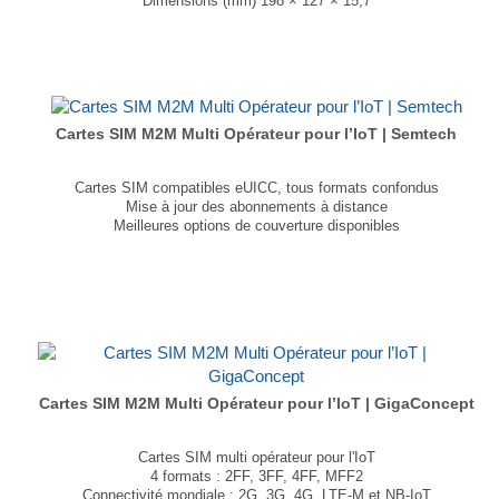
Dimensions (mm) 198 × 127 × 15,7
T° de fonctionnement -40°C à +85°C
Existe en blanc et en noir....
Cartes SIM M2M Multi Opérateur pour l’IoT | Semtech
Cartes SIM compatibles eUICC, tous formats confondus
Mise à jour des abonnements à distance
Meilleures options de couverture disponibles
Changement de forfait ou d'opérateur selon les besoins IoT
Couverture mondiale
Évolutivité pour un déploiement massif
Gestion du cycle de vie et diagnostics
...
Cartes SIM M2M Multi Opérateur pour l’IoT | GigaConcept
Cartes SIM multi opérateur pour l'IoT
4 formats : 2FF, 3FF, 4FF, MFF2
Connectivité mondiale : 2G, 3G, 4G, LTE-M et NB-IoT