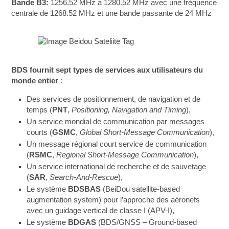
Bande B3:
1256.52 MHz à 1280.52 MHz avec une fréquence
centrale de 1268.52 MHz et une bande passante de 24 MHz
BDS fournit sept types de services aux utilisateurs du
monde entier
:
Des services de positionnement, de navigation et de
temps (
PNT
,
Positioning, Navigation and Timing
),
Un service mondial de communication par messages
courts (
GSMC
,
Global Short-Message Communication
),
Un message régional court service de communication
(
RSMC
,
Regional Short-Message Communication
),
Un service international de recherche et de sauvetage
(
SAR
,
Search-And-Rescue
),
Le système
BDSBAS
(BeiDou satellite-based
augmentation system) pour l’approche des aéronefs
avec un guidage vertical de classe I (APV-I),
Le système
BDGAS
(BDS/GNSS – Ground-based