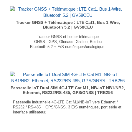
Tracker GNSS + Télématique : LTE Cat1, Bus 1-Wire,
Bluetooth 5.2 | GV58CEU
Traceur GNSS et boitier télématique
GNSS : GPS, Glonass, Galileo, Beidou
Bluetooth 5.2 + E/S numériques/analogique :
1 entrée de déclenchement positive pour la détection d’allumage ou autre détection de déclenchement positif
2 entrées de déclenchement négatif
Dimensions : 86.7 × 46.4 × 18.1 mm
Poids : 80 grammes
...
Passerelle IoT Dual SIM 4G-LTE Cat M1, NB-IoT NB1/NB2,
Ethernet, RS232/RS-485, GPS/GNSS | TRB256
Passerelle industrielle 4G-LTE Cat M1/NB-IoT vers Ethernet /
RS232 / RS-485 + GPS/GNSS. 3 E/S numériques, port série et
interface utilisateur.
4G-LTE Cat M1 / NB-IoT
Double emplacement mini SIM
RS232 / RS-485