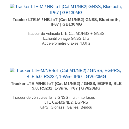
Tracker LTE-M / NB-IoT [Cat M1/NB2] GNSS, Bluetooth,
IP67 | GB130MG
Traceur de véhicule LTE Cat M1/NB2 + GNSS,
Echantillonnage GNSS 1Hz
Accéléromètre 6 axes 400Hz
Auto étalonnage de l'accéléromètre
Surveillance du comportement de conduite
Boitier étanche IP67
Dimensions : 134,6 × 67,5 × 14,8 mm
Poids : 130gr
...
Tracker LTE-M/NB-IoT (Cat M1/NB2) / GNSS, EGPRS, BLE
5.0, RS232, 1-Wire, IP67 | GV620MG
Traceur de véhicules IoT / GNSS multi-interfaces
LTE Cat-M1/NB2, EGPRS
GPS, Glonass, Galilée, Beidou
1× ports RS232, 1 × 1-Wire
Protocoles de transmission : TCP, UDP, SMS
Alertes de vitesse, mouvement, Géorepérage, puissance faible
Dimensions : 138 × 66 × 38mm