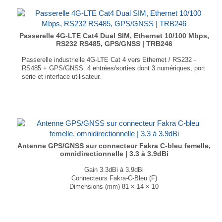
GPS, GLONASS, BeiDou, Galileo, and QZSS
Dimensions : 83 × 25 × 74.2 mm
Poids : 165g
...
Passerelle 4G-LTE Cat4 Dual SIM, Ethernet 10/100 Mbps,
RS232 RS485, GPS/GNSS | TRB246
Passerelle industrielle 4G-LTE Cat 4 vers Ethernet / RS232 -
RS485 + GPS/GNSS. 4 entrées/sorties dont 3 numériques, port
série et interface utilisateur.
4G-LTE Cat4 / Ethernet 10/100 Mbps
Double emplacement mini SIM
Port série RS232 / RS-485
MODBUS / MQTT / BACNET
GPS, GLONASS, BeiDou, Galileo et QZSS
Poids : 165g
...
Antenne GPS/GNSS sur connecteur Fakra C-bleu femelle,
omnidirectionnelle | 3.3 à 3.9dBi
Gain 3.3dBi à 3.9dBi
Connecteurs Fakra-C-Bleu (F)
Dimensions (mm) 81 × 14 × 10
T° de fonctionnement -40°C à +85°C
...