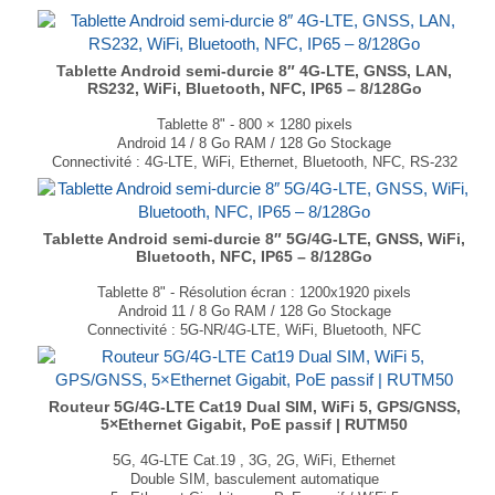
Poids : 320g
...
Tablette Android semi-durcie 8″ 4G-LTE, GNSS, LAN,
RS232, WiFi, Bluetooth, NFC, IP65 – 8/128Go
Tablette 8" - 800 × 1280 pixels
Android 14 / 8 Go RAM / 128 Go Stockage
Connectivité : 4G-LTE, WiFi, Ethernet, Bluetooth, NFC, RS-232
GPS/GNSS (GPS+Glonass+BeiDou)
Processeur(s) : MediaTek MT6789 / 2x ARM Cortex-A76 + 6x ARM Cortex-A55
Caméra avant 5MP et caméra arrière 13MP
...
Tablette Android semi-durcie 8″ 5G/4G-LTE, GNSS, WiFi,
Bluetooth, NFC, IP65 – 8/128Go
Tablette 8" - Résolution écran : 1200x1920 pixels
Android 11 / 8 Go RAM / 128 Go Stockage
Connectivité : 5G-NR/4G-LTE, WiFi, Bluetooth, NFC
Module GNSS (GPS/Glonass/Galileo/BeiDou)
2 Processeurs MediaTek MT6833
Caméra avant 5MP et caméra arrière 13MP
Dimensions : 219 x 139 x 12.5 mm
Routeur 5G/4G-LTE Cat19 Dual SIM, WiFi 5, GPS/GNSS,
5×Ethernet Gigabit, PoE passif | RUTM50
poids : 524gr
...
5G, 4G-LTE Cat.19 , 3G, 2G, WiFi, Ethernet
Double SIM, basculement automatique