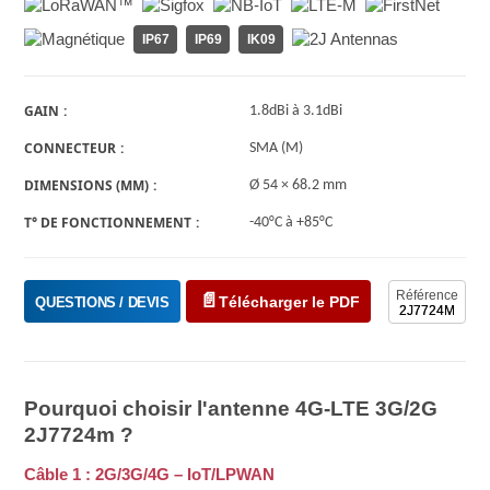
IP67
IP69
IK09
GAIN
1.8dBi à 3.1dBi
CONNECTEUR
SMA (M)
DIMENSIONS (MM)
Ø 54 × 68.2 mm
T° DE FONCTIONNEMENT
-40°C à +85°C
Référence
Télécharger le PDF
QUESTIONS / DEVIS
2J7724M
Pourquoi choisir l'antenne 4G-LTE 3G/2G
2J7724m ?
Câble 1 : 2G/3G/4G – IoT/LPWAN