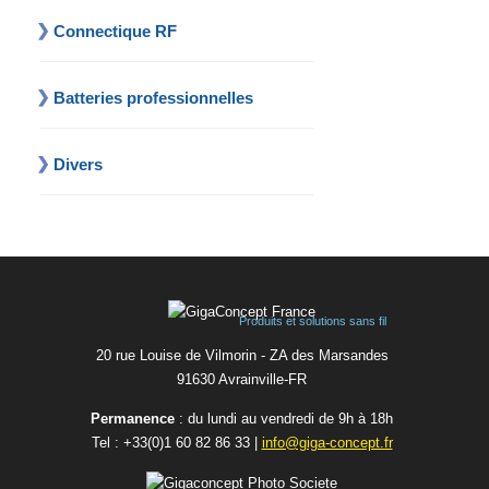
Connectique RF
Batteries professionnelles
Divers
Produits et solutions sans fil
20 rue Louise de Vilmorin - ZA des Marsandes
91630 Avrainvilleㅤ-ㅤFR
Permanence
: du lundi au vendredi de 9h à 18h
Tel :
+33(0)1 60 82 86 33
|
info@giga-concept.fr