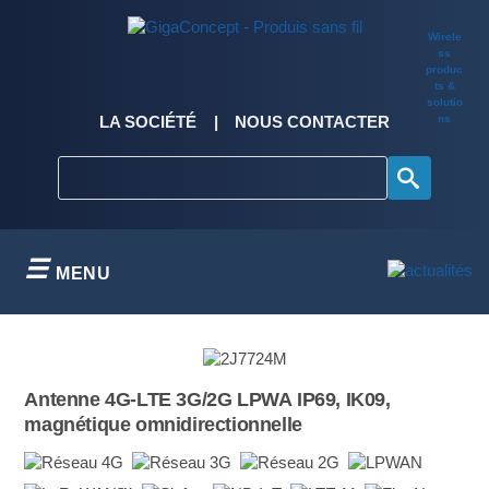
Skip
to
Wirele
content
ss
produc
ts &
solutio
ns
LA SOCIÉTÉ
NOUS CONTACTER
MENU
Antenne 4G-LTE 3G/2G LPWA IP69, IK09,
magnétique omnidirectionnelle