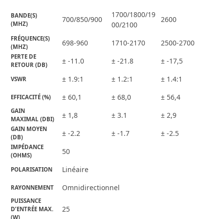
1700/1800/19
BANDE(S) 
700/850/900
2600
(MHZ)
00/2100
FRÉQUENCE(S) 
698-960
1710-2170
2500-2700
(MHZ)
PERTE DE 
± -11.0
± -21.8
± -17,5
RETOUR (DB)
± 1.9:1
± 1.2:1
± 1.4:1
VSWR
± 60,1
± 68,0
± 56,4
EFFICACITÉ (%)
GAIN 
± 1,8
± 3.1
± 2,9
MAXIMAL (DBI)
GAIN MOYEN 
± -2.2
± -1.7
± -2.5
(DB)
IMPÉDANCE 
50
(OHMS)
Linéaire
POLARISATION
Omnidirectionnel
RAYONNEMENT
PUISSANCE 
25
D’ENTRÉE MAX.
(W)