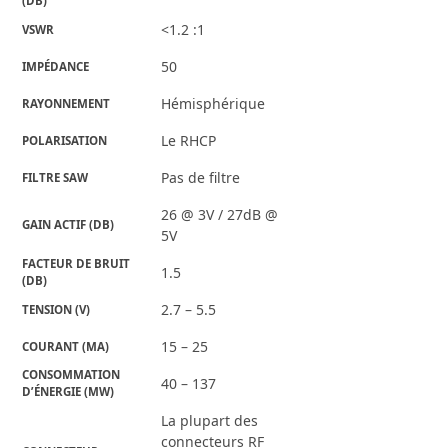
(DB)
<1.2 :1
VSWR
50
IMPÉDANCE
Hémisphérique
RAYONNEMENT
Le RHCP
POLARISATION
Pas de filtre
FILTRE SAW
26 @ 3V / 27dB @
GAIN ACTIF (DB)
5V
FACTEUR DE BRUIT 
1.5
(DB)
2.7 – 5.5
TENSION (V)
15 – 25
COURANT (MA)
CONSOMMATION 
40 – 137
D’ÉNERGIE (MW)
La plupart des
connecteurs RF