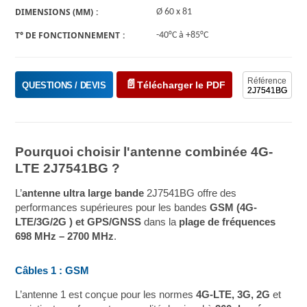
DIMENSIONS (MM)
Ø 60 x 81
T° DE FONCTIONNEMENT
-40°C à +85°C
Référence
Télécharger le PDF
QUESTIONS / DEVIS
2J7541BG
Pourquoi choisir l'antenne combinée 4G-
LTE 2J7541BG ?
L’
antenne ultra large bande
2J7541BG offre des
performances supérieures pour les bandes
GSM (4G-
LTE/3G/2G ) et GPS/GNSS
dans la
plage de fréquences
698 MHz – 2700 MHz
.
Câbles 1 :
GSM
L’antenne 1 est conçue pour les normes
4G-LTE, 3G, 2G
et