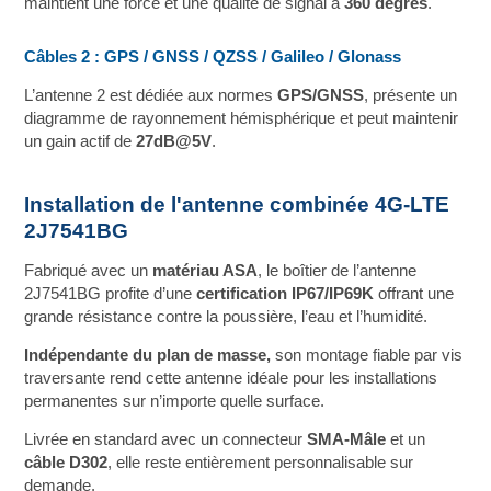
maintient une force et une qualité de signal à
360 degrés
.
Câbles 2 : GPS / GNSS / QZSS / Galileo / Glonass
L’antenne 2 est dédiée aux normes
GPS/GNSS
, présente un
diagramme de rayonnement hémisphérique et peut maintenir
un gain actif de
27dB@5V
.
Installation de l'antenne combinée 4G-LTE
2J7541BG
Fabriqué avec un
matériau ASA
, le boîtier de l’antenne
2J7541BG profite d’une
certification IP67/IP69K
offrant une
grande résistance contre la poussière, l’eau et l’humidité.
Indépendante du plan de masse,
son montage fiable par vis
traversante rend cette antenne idéale pour les installations
permanentes sur n’importe quelle surface.
Livrée en standard avec un connecteur
SMA-Mâle
et un
câble D302
, elle reste entièrement personnalisable sur
demande.