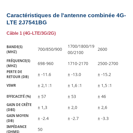
Caractéristiques de l'antenne combinée 4G-
LTE 2J7541BG
Câble
1 (
4G-LTE/3G/2G)
1700/1800/19
BANDE(S) 
700/850/900
2600
(MHZ)
00/2100
FRÉQUENCE(S) 
698-960
1710-2170
2500-2700
(MHZ)
PERTE DE 
± -11.6
± -13.0
± -15.2
RETOUR (DB)
± 2,1 :1
± 1,6 :1
± 1,5 :1
VSWR
± 57
± 53
± 46
EFFICACITÉ (%)
GAIN DE CRÊTE 
± 1,3
± 2,0
± 2,6
(DBI)
GAIN MOYEN 
± -2.4
± -2.7
± -3.3
(DB)
IMPÉDANCE 
50
(OHMS)