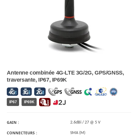
Antenne combinée 4G-LTE 3G/2G, GPS/GNSS,
traversante, IP67, IP69K
IP67
IP69K
GAIN
2.6dBi / 27 @ 5 V
CONNECTEURS
SMA (M)