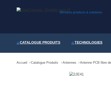
Skip
to
content
Wireless products & solutions
CATALOGUE PRODUITS
TECHNOLOGIES
Accueil
Catalogue Produits
Antennes
Antenne PCB fibre de