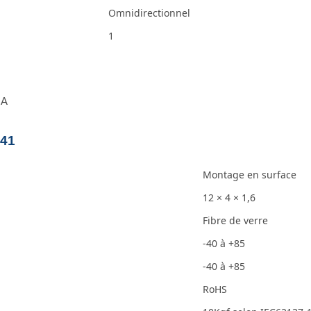
Omnidirectionnel
1
IA
E41
Montage en surface
12 × 4 × 1,6
Fibre de verre
-40 à +85
-40 à +85
RoHS