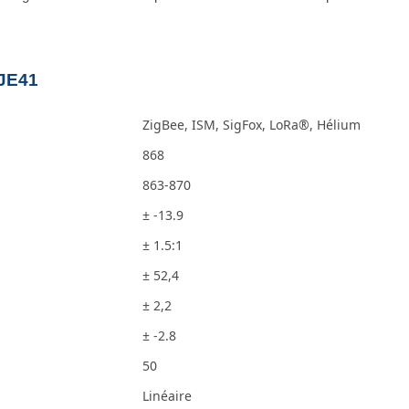
2JE41
ZigBee, ISM, SigFox, LoRa®, Hélium
868
863-870
± -13.9
± 1.5:1
± 52,4
± 2,2
± -2.8
50
Linéaire