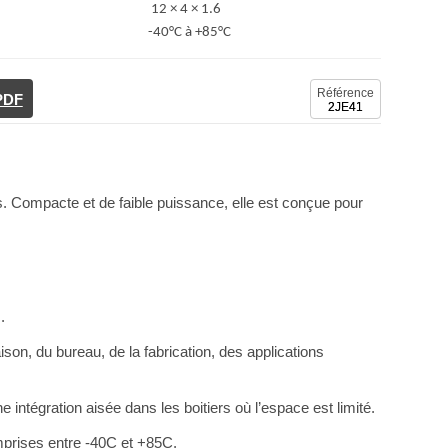
12 × 4 × 1.6
-40°C à +85°C
Référence
 PDF
2JE41
. Compacte et de faible puissance, elle est conçue pour
z
.
ison, du bureau, de la fabrication, des applications
tégration aisée dans les boitiers où l’espace est limité.
omprises entre -40C et +85C.