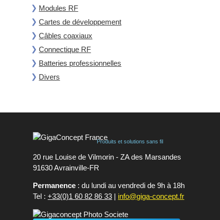
Modules RF
Cartes de développement
Câbles coaxiaux
Connectique RF
Batteries professionnelles
Divers
Produits et solutions sans fil
20 rue Louise de Vilmorin - ZA des Marsandes
91630 Avrainvilleㅤ-ㅤFR
Permanence
: du lundi au vendredi de 9h à 18h
Tel :
+33(0)1 60 82 86 33
|
info@giga-concept.fr