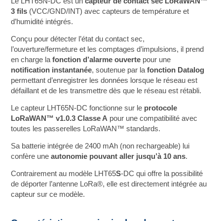
Le LHT65N-DC est un
capteur de contact sec LoRaWAN™
3 fils
(VCC/GND/INT) avec capteurs de température et
d’humidité intégrés.
Conçu pour détecter l’état du contact sec,
l’ouverture/fermeture et les comptages d’impulsions, il prend
en charge la
fonction d’alarme ouverte
pour une
notification instantanée
, soutenue par la
fonction Datalog
permettant d’enregistrer les données lorsque le réseau est
défaillant et de les transmettre dès que le réseau est rétabli.
Le capteur LHT65N-DC fonctionne sur le
protocole
LoRaWAN™ v1.0.3 Classe A
pour une compatibilité avec
toutes les passerelles LoRaWAN™ standards.
Sa batterie intégrée de 2400 mAh (non rechargeable) lui
confère une
autonomie pouvant aller jusqu’à 10 ans
.
Contrairement au modèle LHT65
S
-DC qui offre la possibilité
de déporter l’antenne LoRa®, elle est directement intégrée au
capteur sur ce modèle.