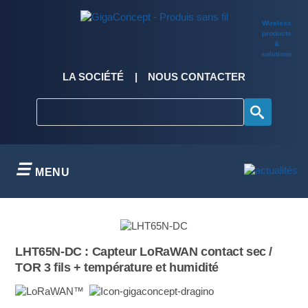
Skip
to
Wireless
content
products
&
solutions
LA SOCIÉTÉ
NOUS CONTACTER
MENU
LHT65N-DC : Capteur LoRaWAN contact sec /
TOR 3 fils + température et humidité