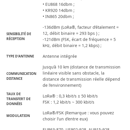
• EU868 16dbm ;
• KR920 14dbm ;
• IN865 20dbm ;
-136dBm (LoRa®, facteur d’étalement =
12, débit binaire = 293 bps ) ;
SENSIBILITÉ DE
RÉCEPTION
-121dBm (FSK, écart de fréquence = 5
kHz, débit binaire = 1,2 kbps) ;
Antenne intégrée
TYPE D’ANTENNE
Jusqu’à 10 km (distance de transmission
linéaire visible sans obstacle, la
COMMUNICATION
DISTANCE
distance de transmission réelle dépend
de l’environnement)
TAUX DE
LoRa® : 0,3 kbit/s ± 50 kbit/s
TRANSFERT DE
FSK : 1,2 kbit/s ~ 300 kbit/s
DONNÉES
LoRa®/FSK (Remarque : vous pouvez
MODULATION
choisir l’un d’entre eux)
EU863-870, US902-928, AU915-928,