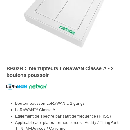
RB02B : Interrupteurs LoRaWAN Classe A - 2
boutons poussoir
Bouton-poussoir LoRaWAN à 2 gangs
LoRaWAN™ Classe A
Étalement de spectre par saut de fréquence (FHSS)
Applicable aux plates-formes tierces : Actility / ThingPark,
TTN, MyDevices / Cayenne