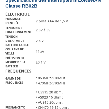
Spécifications des interrupteurs LoRaWAN
Classe RB02B
ÉLECTRIQUE
PUISSANCE
2 piles AAA de 1,5 V
D’ENTRÉE
TENSION DE
2.3V à 3V
FONCTIONNEMENT
TENSION
2,4 V
D’ALARME DE
BATTERIE FAIBLE
COURANT DE
11uA
VEILLE
PRÉCISION DE
±0,1 V
MESURE DE LA
BATTERIE
FRÉQUENCES
• 863MHz-928MHz
GAMME DE
FRÉQUENCES
• 470MHz-510MHz
• US915 20 dbm ;
• AS923 16 dbm ;
• AU915 20dbm ;
• CN470 19,15 dbm ;
PUISSANCE TX