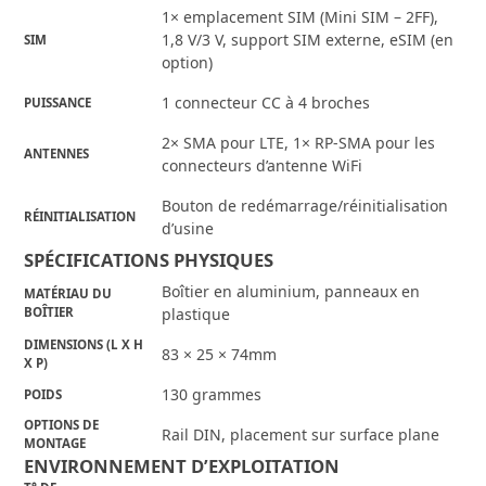
1× emplacement SIM (Mini SIM – 2FF),
1,8 V/3 V, support SIM externe, eSIM (en
SIM
option)
1 connecteur CC à 4 broches
PUISSANCE
2× SMA pour LTE, 1× RP-SMA pour les
ANTENNES
connecteurs d’antenne WiFi
Bouton de redémarrage/réinitialisation
RÉINITIALISATION
d’usine
SPÉCIFICATIONS PHYSIQUES
Boîtier en aluminium, panneaux en
MATÉRIAU DU
BOÎTIER
plastique
DIMENSIONS (L X H
83 × 25 × 74mm
X P)
130 grammes
POIDS
OPTIONS DE
Rail DIN, placement sur surface plane
MONTAGE
ENVIRONNEMENT D’EXPLOITATION