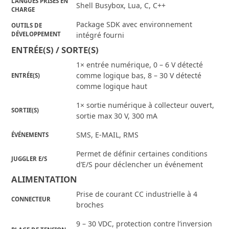
LANGUES PRISES EN
Shell Busybox, Lua, C, C++
CHARGE
Package SDK avec environnement
OUTILS DE
DÉVELOPPEMENT
intégré fourni
ENTRÉE(S) / SORTE(S)
1× entrée numérique, 0 – 6 V détecté
comme logique bas, 8 – 30 V détecté
ENTRÉE(S)
comme logique haut
1× sortie numérique à collecteur ouvert,
SORTIE(S)
sortie max 30 V, 300 mA
SMS, E-MAIL, RMS
ÉVÉNEMENTS
Permet de définir certaines conditions
JUGGLER E/S
d’E/S pour déclencher un événement
ALIMENTATION
Prise de courant CC industrielle à 4
CONNECTEUR
broches
9 – 30 VDC, protection contre l’inversion