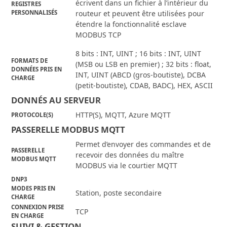
écrivent dans un fichier à l’intérieur du
REGISTRES
PERSONNALISÉS
routeur et peuvent être utilisées pour
étendre la fonctionnalité esclave
MODBUS TCP
8 bits : INT, UINT ; 16 bits : INT, UINT
FORMATS DE
(MSB ou LSB en premier) ; 32 bits : float,
DONNÉES PRIS EN
INT, UINT (ABCD (gros-boutiste), DCBA
CHARGE
(petit-boutiste), CDAB, BADC), HEX, ASCII
DONNÉS AU SERVEUR
HTTP(S), MQTT, Azure MQTT
PROTOCOLE(S)
PASSERELLE MODBUS MQTT
Permet d’envoyer des commandes et de
PASSERELLE
recevoir des données du maître
MODBUS MQTT
MODBUS via le courtier MQTT
DNP3
MODES PRIS EN
Station, poste secondaire
CHARGE
CONNEXION PRISE
TCP
EN CHARGE
SUIVI & GESTION