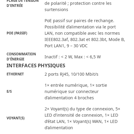
PLAGE DE TENSION
de polarité ; protection contre les
D’ENTRÉE
surtensions
PoE passif sur paires de rechange.
Possibilité d’alimentation via le port
LAN, non compatible avec les normes
POE (PASSIF)
IEEE802.3af, 802.3at et 802.3bt, Mode B,
Port LAN1, 9 – 30 VDC
CONSOMMATION
Inactif : < 2 W, Max : < 6,5 W
D’ÉNERGIE
INTERFACES PHYSIQUES
2 ports RJ45, 10/100 Mbit/s
ETHERNET
1× entrée numérique, 1× sortie
numérique sur connecteur
E/S
d’alimentation 4 broches
2× Voyant(s) du type de connexion, 5×
LED d’intensité de connexion, 1× LED
VOYANT(S)
d’état LAN, 1× Voyant(s) WAN, 1× LED
d’alimentation