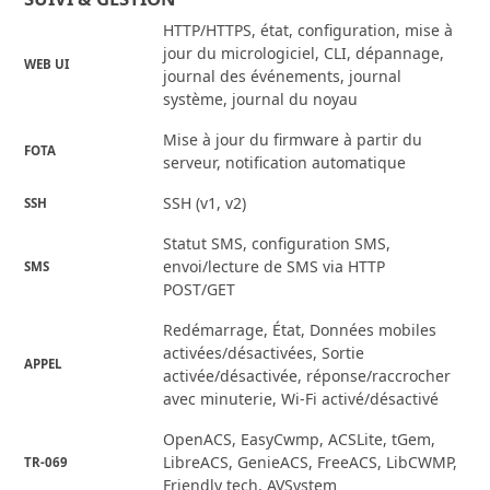
HTTP/HTTPS, état, configuration, mise à
jour du micrologiciel, CLI, dépannage,
WEB UI
journal des événements, journal
système, journal du noyau
Mise à jour du firmware à partir du
FOTA
serveur, notification automatique
SSH (v1, v2)
SSH
Statut SMS, configuration SMS,
envoi/lecture de SMS via HTTP
SMS
POST/GET
Redémarrage, État, Données mobiles
activées/désactivées, Sortie
APPEL
activée/désactivée, réponse/raccrocher
avec minuterie, Wi-Fi activé/désactivé
OpenACS, EasyCwmp, ACSLite, tGem,
LibreACS, GenieACS, FreeACS, LibCWMP,
TR-069
Friendly tech, AVSystem