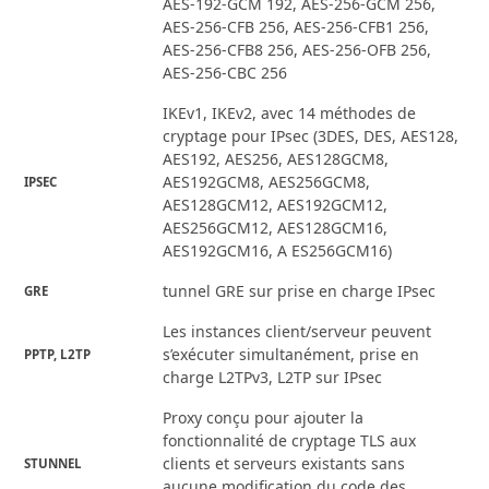
AES-192-GCM 192, AES-256-GCM 256,
AES-256-CFB 256, AES-256-CFB1 256,
AES-256-CFB8 256, AES-256-OFB 256,
AES-256-CBC 256
IKEv1, IKEv2, avec 14 méthodes de
cryptage pour IPsec (3DES, DES, AES128,
AES192, AES256, AES128GCM8,
AES192GCM8, AES256GCM8,
IPSEC
AES128GCM12, AES192GCM12,
AES256GCM12, AES128GCM16,
AES192GCM16, A ES256GCM16)
tunnel GRE sur prise en charge IPsec
GRE
Les instances client/serveur peuvent
s’exécuter simultanément, prise en
PPTP, L2TP
charge L2TPv3, L2TP sur IPsec
Proxy conçu pour ajouter la
fonctionnalité de cryptage TLS aux
clients et serveurs existants sans
STUNNEL
aucune modification du code des