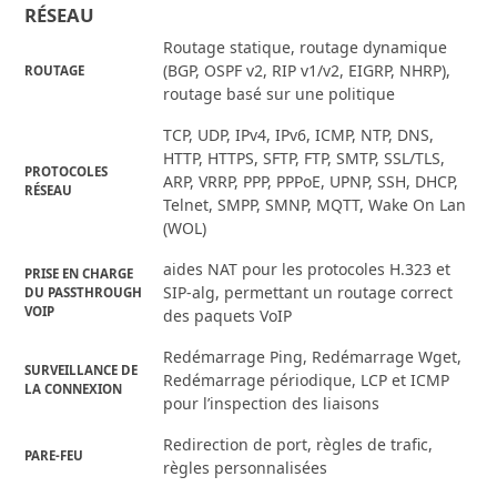
RÉSEAU
Routage statique, routage dynamique
(BGP, OSPF v2, RIP v1/v2, EIGRP, NHRP),
ROUTAGE
routage basé sur une politique
TCP, UDP, IPv4, IPv6, ICMP, NTP, DNS,
HTTP, HTTPS, SFTP, FTP, SMTP, SSL/TLS,
PROTOCOLES
ARP, VRRP, PPP, PPPoE, UPNP, SSH, DHCP,
RÉSEAU
Telnet, SMPP, SMNP, MQTT, Wake On Lan
(WOL)
aides NAT pour les protocoles H.323 et
PRISE EN CHARGE
SIP-alg, permettant un routage correct
DU PASSTHROUGH
VOIP
des paquets VoIP
Redémarrage Ping, Redémarrage Wget,
SURVEILLANCE DE
Redémarrage périodique, LCP et ICMP
LA CONNEXION
pour l’inspection des liaisons
Redirection de port, règles de trafic,
PARE-FEU
règles personnalisées