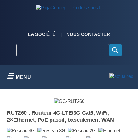
Skip
to
content
LA SOCIÉTÉ
NOUS CONTACTER
MENU
RUT260 : Routeur 4G-LTE/3G Cat6, WiFi,
2×Ethernet, PoE passif, basculement WAN