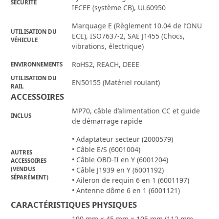
SÉCURITÉ
IECEE (système CB), UL60950
Marquage E (Règlement 10.04 de l’ONU
UTILISATION DU
ECE), ISO7637-2, SAE J1455 (Chocs,
VÉHICULE
vibrations, électrique)
RoHS2, REACH, DEEE
ENVIRONNEMENTS
UTILISATION DU
EN50155 (Matériel roulant)
RAIL
ACCESSOIRES
MP70, câble d’alimentation CC et guide
INCLUS
de démarrage rapide
• Adaptateur secteur (2000579)
• Câble E/S (6001004)
AUTRES
• Câble OBD-II en Y (6001204)
ACCESSOIRES
(VENDUS
• Câble J1939 en Y (6001192)
SÉPARÉMENT)
• Aileron de requin 6 en 1 (6001197)
• Antenne dôme 6 en 1 (6001121)
CARACTÉRISTIQUES PHYSIQUES
190 mm × 45 mm × 105 mm (112 mm