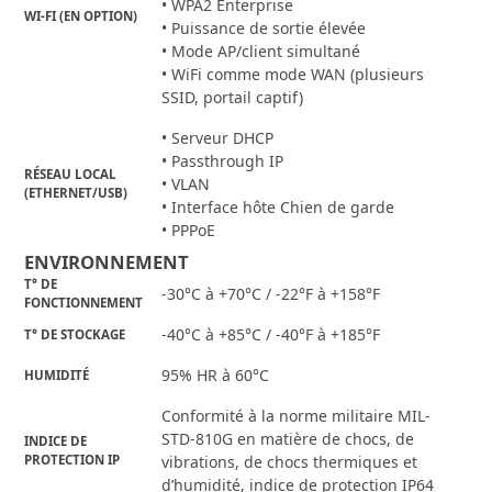
• WPA2 Enterprise
WI-FI (EN OPTION)
• Puissance de sortie élevée
• Mode AP/client simultané
• WiFi comme mode WAN (plusieurs
SSID, portail captif)
• Serveur DHCP
• Passthrough IP
RÉSEAU LOCAL
• VLAN
(ETHERNET/USB)
• Interface hôte Chien de garde
• PPPoE
ENVIRONNEMENT
T° DE
-30°C à +70°C / -22°F à +158°F
FONCTIONNEMENT
-40°C à +85°C / -40°F à +185°F
T° DE STOCKAGE
95% HR à 60°C
HUMIDITÉ
Conformité à la norme militaire MIL-
STD-810G en matière de chocs, de
INDICE DE
PROTECTION IP
vibrations, de chocs thermiques et
d’humidité, indice de protection IP64