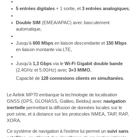
5 entrées digitales
+ 1 sortie, et
3 entrées analogiques
,
Double SIM
(EMEA/APAC) avec basculement
automatique,
Jusqu’à
600 Mbps
en liaison descendante et
150 Mbps
en liaison montante via LTE,
Jusqu’à
1,3 Gbps
via le
Wi-Fi Gigabit
double bande
(2.4GHz et 5.0GHz) avec
3×3 MIMO
,
Capacité de
128 connexions clients en simultanées
.
Le Airlink MP70 embarque la technologie de localisation
GNSS (GPS, GLONASS, Galileo, Beidou) avec
navigation
inertielle
permettant la diffusion de données locales sur le
port série, et à distance sur les protocoles NMEA, TAIP, RAP,
XORA.
Ce système de navigation à l’estime lui permet un
suivi sans