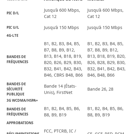
Jusqu’à 600 Mbps,
Jusqu’à 600 Mbps,
PIC D/L
Cat 12
Cat 12
Jusqu’à 150 Mbps
Jusqu’à 150 Mbps
PIC U/L
4G-LTE
B1, B2, B3, B4, B5,
B1, B2, B3, B4, B5,
B7, B8, B9, B12,
B7, B8, B9, B12,
B13, B14, B18, B19,
B13, B18, B19, B20,
BANDES DE
FRÉQUENCES
B20, B26, B29, B30,
B26, B28, B29, B30,
B32, B41, B42, B43,
B32, B41, B42, B43,
B46, CBRS B48, B66
B46, B48, B66
BANDES DE
Bande 14 (États-
Bande 26, 28
SÉCURITÉ
Unis), FirstNet
PUBLIQUE
3G WCDMA/HSPA+
B1, B2, B4, B5, B6,
B1, B2, B4, B5, B6,
BANDES DE
FRÉQUENCES
B8, B9, B19
B8, B9, B19
APPROBATIONS
FCC, PTCRB, IC /
CE, GCF, RED, RCM
RÉGLEMENTATIONS