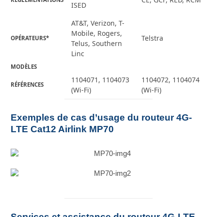
ISED
AT&T, Verizon, T-
Mobile, Rogers,
Telstra
OPÉRATEURS*
Telus, Southern
Linc
MODÈLES
1104071, 1104073
1104072, 1104074
RÉFÉRENCES
(Wi-Fi)
(Wi-Fi)
Exemples de cas d’usage du routeur 4G-
LTE Cat12 Airlink MP70
Services et assistance du routeur 4G-LTE