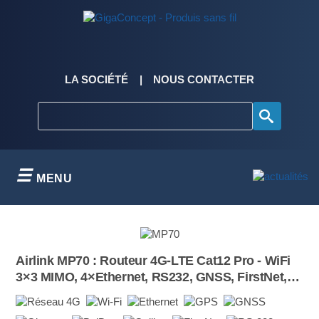
Skip
to
content
LA SOCIÉTÉ
NOUS CONTACTER
MENU
Airlink MP70 : Routeur 4G-LTE Cat12 Pro - WiFi
3×3 MIMO, 4×Ethernet, RS232, GNSS, FirstNet,
IP64