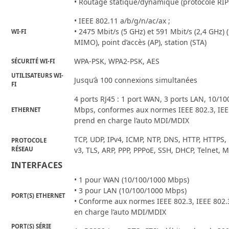
• Routage statique/dynamique (protocole RIP
• IEEE 802.11 a/b/g/n/ac/ax ;
• 2475 Mbit/s (5 GHz) et 591 Mbit/s (2,4 GHz)
WI-FI
MIMO), point d’accès (AP), station (STA)
WPA-PSK, WPA2-PSK, AES
SÉCURITÉ WI-FI
UTILISATEURS WI-
Jusqu’à 100 connexions simultanées
FI
4 ports RJ45 : 1 port WAN, 3 ports LAN, 10/1
Mbps, conformes aux normes IEEE 802.3, IEE
ETHERNET
prend en charge l’auto MDI/MDIX
TCP, UDP, IPv4, ICMP, NTP, DNS, HTTP, HTTPS, 
PROTOCOLE
RÉSEAU
v3, TLS, ARP, PPP, PPPoE, SSH, DHCP, Telnet,
INTERFACES
• 1 pour WAN (10/100/1000 Mbps)
• 3 pour LAN (10/100/1000 Mbps)
PORT(S) ETHERNET
• Conforme aux normes IEEE 802.3, IEEE 802
en charge l’auto MDI/MDIX
PORT(S) SÉRIE