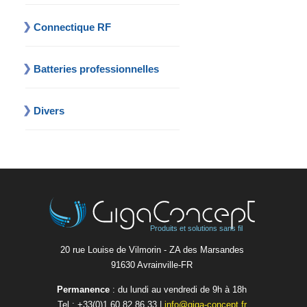
Connectique RF
Batteries professionnelles
Divers
Produits et solutions sans fil
20 rue Louise de Vilmorin - ZA des Marsandes
91630 Avrainvilleㅤ-ㅤFR
Permanence
: du lundi au vendredi de 9h à 18h
Tel :
+33(0)1 60 82 86 33
|
info@giga-concept.fr