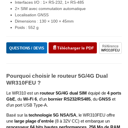
Interfaces I/O : 1× RS-232, 1× RS-485
2× SIM avec commutation automatique
Localisation GNSS
Dimensions : 130 × 100 × 45mm
Poids : 552 g
Référence
Télécharger le PDF
QUESTIONS / DEVIS
WR310FEU
Pourquoi choisir le routeur 5G/4G Dual
WR310FEU ?
Le WR310 est un
routeur 5G/4G dual SIM
équipé de
4 ports
GbE
, du
Wi-Fi 6
, d’un
bornier RS232/RS485
, du
GNSS
et
d’un port USB Type-A.
Basé sur la
technologie 5G NSA/SA
, le WR310FEU offre
une
large plage d’entrée
(8 à 32V CC) et embarque un
processeur 64 bits hautes performances
,
256 Mo de RAM