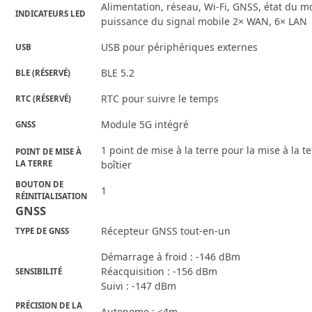
Alimentation, réseau, Wi-Fi, GNSS, état du mo
INDICATEURS LED
puissance du signal mobile 2× WAN, 6× LAN
USB pour périphériques externes
USB
BLE 5.2
BLE (RÉSERVÉ)
RTC pour suivre le temps
RTC (RÉSERVÉ)
Module 5G intégré
GNSS
1 point de mise à la terre pour la mise à la t
POINT DE MISE À
LA TERRE
boîtier
BOUTON DE
1
RÉINITIALISATION
GNSS
Récepteur GNSS tout-en-un
TYPE DE GNSS
Démarrage à froid : -146 dBm
Réacquisition : -156 dBm
SENSIBILITÉ
Suivi : -147 dBm
PRÉCISION DE LA
Autonome : <4m