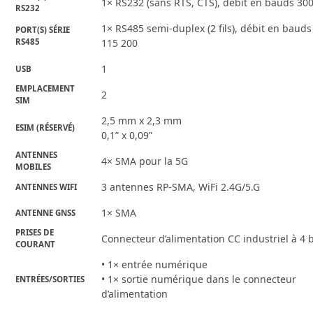
1× RS232 (sans RTS, CTS), débit en bauds 30
RS232
1× RS485 semi-duplex (2 fils), débit en bauds
PORT(S) SÉRIE
RS485
115 200
1
USB
EMPLACEMENT
2
SIM
2,5 mm x 2,3 mm
ESIM (RÉSERVÉ)
0,1” x 0,09”
ANTENNES
4× SMA pour la 5G
MOBILES
3 antennes RP-SMA, WiFi 2.4G/5.G
ANTENNES WIFI
1× SMA
ANTENNE GNSS
PRISES DE
Connecteur d’alimentation CC industriel à 4 
COURANT
• 1× entrée numérique
• 1× sortie numérique dans le connecteur
ENTRÉES/SORTIES
d’alimentation