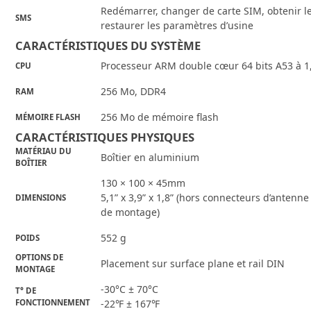
Redémarrer, changer de carte SIM, obtenir le
SMS
restaurer les paramètres d’usine
CARACTÉRISTIQUES DU SYSTÈME
Processeur ARM double cœur 64 bits A53 à 1
CPU
256 Mo, DDR4
RAM
256 Mo de mémoire flash
MÉMOIRE FLASH
CARACTÉRISTIQUES PHYSIQUES
MATÉRIAU DU
Boîtier en aluminium
BOÎTIER
130 × 100 × 45mm
5,1” x 3,9” x 1,8” (hors connecteurs d’antenne
DIMENSIONS
de montage)
552 g
POIDS
OPTIONS DE
Placement sur surface plane et rail DIN
MONTAGE
-30°C ± 70°C
T° DE
FONCTIONNEMENT
-22℉ ± 167℉