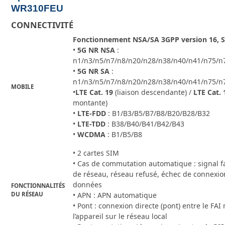
WR310FEU
CONNECTIVITÉ
Fonctionnement NSA/SA 3GPP version 16, 
•
5G NR NSA
:
n1/n3/n5/n7/n8/n20/n28/n38/n40/n41/n75/n
•
5G NR SA
:
n1/n3/n5/n7/n8/n20/n28/n38/n40/n41/n75/n
MOBILE
•
LTE Cat. 19
(liaison descendante) /
LTE Cat. 
montante)
•
LTE-FDD
: B1/B3/B5/B7/B8/B20/B28/B32
•
LTE-TDD
: B38/B40/B41/B42/B43
•
WCDMA
: B1/B5/B8
• 2 cartes SIM
• Cas de commutation automatique : signal fa
de réseau, réseau refusé, échec de connexio
données
FONCTIONNALITÉS
DU RÉSEAU
• APN : APN automatique
• Pont : connexion directe (pont) entre le FAI
l’appareil sur le réseau local