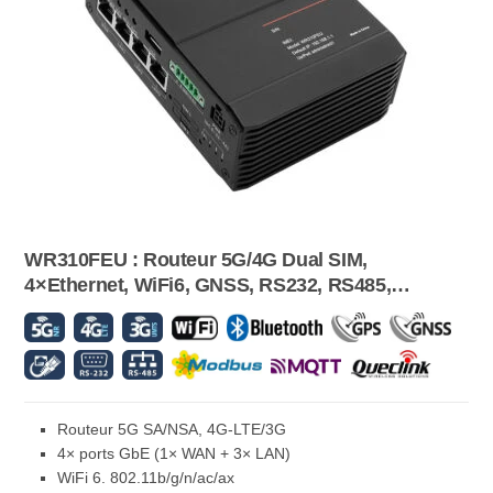
WR310FEU : Routeur 5G/4G Dual SIM,
4×Ethernet, WiFi6, GNSS, RS232, RS485,
Bluetooth
Routeur 5G SA/NSA, 4G-LTE/3G
4× ports GbE (1× WAN + 3× LAN)
WiFi 6. 802.11b/g/n/ac/ax