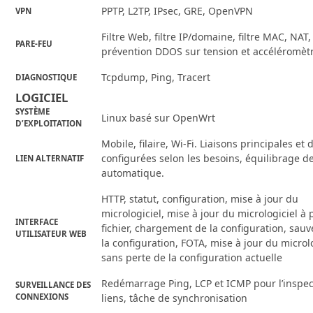
PPTP, L2TP, IPsec, GRE, OpenVPN
VPN
Filtre Web, filtre IP/domaine, filtre MAC, NAT,
PARE-FEU
prévention DDOS sur tension et accéléromèt
Tcpdump, Ping, Tracert
DIAGNOSTIQUE
LOGICIEL
SYSTÈME
Linux basé sur OpenWrt
D’EXPLOITATION
Mobile, filaire, Wi-Fi. Liaisons principales et
configurées selon les besoins, équilibrage d
LIEN ALTERNATIF
automatique.
HTTP, statut, configuration, mise à jour du
micrologiciel, mise à jour du micrologiciel à 
INTERFACE
fichier, chargement de la configuration, sau
UTILISATEUR WEB
la configuration, FOTA, mise à jour du microl
sans perte de la configuration actuelle
Redémarrage Ping, LCP et ICMP pour l’inspec
SURVEILLANCE DES
CONNEXIONS
liens, tâche de synchronisation