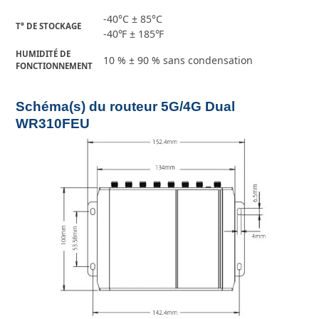
-40°C ± 85°C
T° DE STOCKAGE
-40℉ ± 185℉
HUMIDITÉ DE
10 % ± 90 % sans condensation
FONCTIONNEMENT
Schéma(s) du routeur 5G/4G Dual
WR310FEU