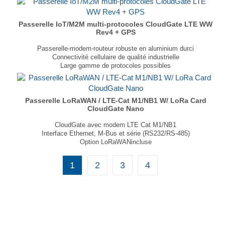
1 Antenne 868 MHz RP-SMA mâle
...
Passerelle IoT/M2M multi-protocoles CloudGate LTE WW
Rev4 + GPS
Passerelle-modem-routeur robuste en aluminium durci
Connectivité cellulaire de qualité industrielle
Large gamme de protocoles possibles
GPS autonome, GPS assisté, GPS OneXTRA
Entièrement programmable via LuvitRED ou SDK
1 slot libre pour carte d’extension
...
Passerelle LoRaWAN / LTE-Cat M1/NB1 W/ LoRa Card
CloudGate Nano
CloudGate avec modem LTE Cat M1/NB1
Interface Ethernet, M-Bus et série (RS232/RS-485)
Option LoRaWANincluse
Format compact et robuste
Logiciel de paramétrage LuvitRED
1
2
3
4
...