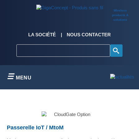
Skip
to
Wireless
content
products &
solutions
LA SOCIÉTÉ
NOUS CONTACTER
MENU
Passerelle IoT / MtoM