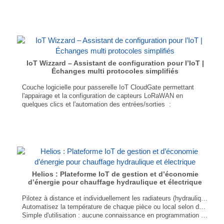
sur un tableau de bord simplifié.
Aucune compétence en programmation requise
Interface simple, configurable selon les besoins
Compatible avec des centaines de capteurs
...
IoT Wizzard – Assistant de configuration pour l’IoT |
Échanges multi protocoles simplifiés
Couche logicielle pour passerelle IoT CloudGate permettant
l'appairage et la configuration de capteurs LoRaWAN en
quelques clics et l'automation des entrées/sorties :
Interaction entre capteurs et appareils de protocoles différents sans programmation
Transmission des données via MQTT, BACnet, Modbus en local et/ou sur le Cloud (Amazon AWS, Microsoft Azure, IoT Display, etc.)
...
Helios : Plateforme IoT de gestion et d’économie
d’énergie pour chauffage hydraulique et électrique
Pilotez à distance et individuellement les radiateurs (hydrauliques et électriques) d'une entreprise, d'un bâtiment ou d'une copropriété ;
Automatisez la température de chaque pièce ou local selon des scénarios horaires, calendaires (week-end, vacances, ...), présentiels et incidentiels ;
Simple d'utilisation : aucune connaissance en programmation requise
Réseaux : LoRaWAN, BACnet, M-bus, Modbus, MQTT