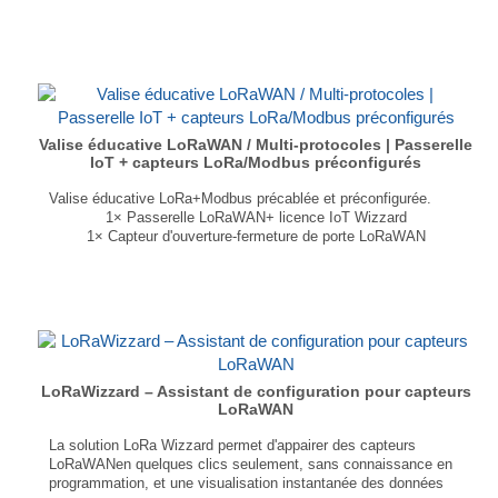
3 slots libres pour des cartes d’extension
Large gamme de protocoles possibles : WiFi, BLE, LoRaWAN, RS-232, RS-485…
Prise en charge simultanée du GPS actif/passif
Entièrement programmable via LuvitRED
...
Valise éducative LoRaWAN / Multi-protocoles | Passerelle
IoT + capteurs LoRa/Modbus préconfigurés
Valise éducative LoRa+Modbus précablée et préconfigurée.
1× Passerelle LoRaWAN+ licence IoT Wizzard
1× Capteur d'ouverture-fermeture de porte LoRaWAN
1× Voyant Lumineux RVB LoRaWAN
1× Capteur de température/humidité Modbus
Dimensions : 46 × 33 × 15 cm
Poids : 3.80 Kg
...
LoRaWizzard – Assistant de configuration pour capteurs
LoRaWAN
La solution LoRa Wizzard permet d'appairer des capteurs
LoRaWANen quelques clics seulement, sans connaissance en
programmation, et une visualisation instantanée des données