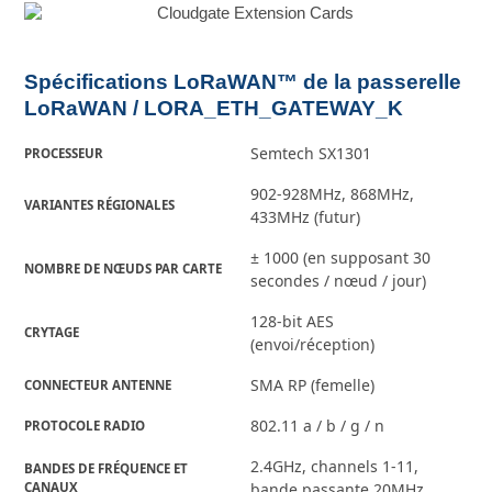
Spécifications LoRaWAN™ de la passerelle
LoRaWAN / LORA_ETH_GATEWAY_K
Semtech SX1301
PROCESSEUR
902-928MHz, 868MHz,
VARIANTES RÉGIONALES
433MHz (futur)
± 1000 (en supposant 30
NOMBRE DE NŒUDS PAR CARTE
secondes / nœud / jour)
128-bit AES
CRYTAGE
(envoi/réception)
SMA RP (femelle)
CONNECTEUR ANTENNE
802.11 a / b / g / n
PROTOCOLE RADIO
2.4GHz, channels 1-11,
BANDES DE FRÉQUENCE ET 
CANAUX
bande passante 20MHz