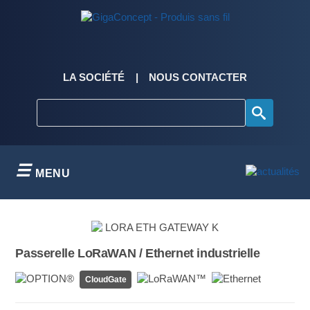
Skip
to
content
LA SOCIÉTÉ
NOUS CONTACTER
MENU
Passerelle LoRaWAN / Ethernet industrielle
CloudGate