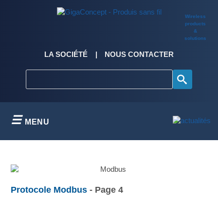
Skip
to
Wireless
content
products
&
solutions
LA SOCIÉTÉ
NOUS CONTACTER
MENU
Protocole Modbus
- Page 4