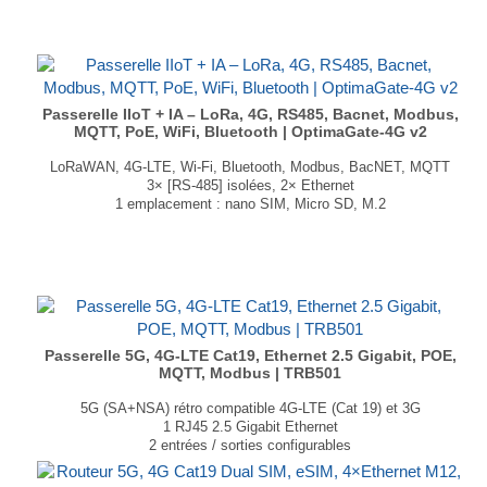
...
Passerelle IIoT + IA – LoRa, 4G, RS485, Bacnet, Modbus,
MQTT, PoE, WiFi, Bluetooth | OptimaGate-4G v2
LoRaWAN, 4G-LTE, Wi-Fi, Bluetooth, Modbus, BacNET, MQTT
3× [RS-485] isolées, 2× Ethernet
1 emplacement : nano SIM, Micro SD, M.2
1 port HDMI 2.0
Logiciel de configuration simplifiée pré-installé
Dimensions : 130 × 93 × 49.6mm
Poids : 560g
...
Passerelle 5G, 4G-LTE Cat19, Ethernet 2.5 Gigabit, POE,
MQTT, Modbus | TRB501
5G (SA+NSA) rétro compatible 4G-LTE (Cat 19) et 3G
1 RJ45 2.5 Gigabit Ethernet
2 entrées / sorties configurables
Prise en charge MQTT, Modbus
1 interface réseau virtuelle via micro USB