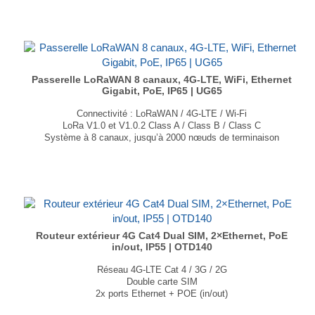
Processeur Mediatek, 580 MHz, MIPS
Prise CC industrielle à 2 broches
Dimensions : 83 × 25 × 83mm
Poids : 132g
...
Passerelle LoRaWAN 8 canaux, 4G-LTE, WiFi, Ethernet
Gigabit, PoE, IP65 | UG65
Connectivité : LoRaWAN / 4G-LTE / Wi-Fi
LoRa V1.0 et V1.0.2 Class A / Class B / Class C
Système à 8 canaux, jusqu’à 2000 nœuds de terminaison
1 port RJ45 Gigabit Ethernet + PoE
Serveur réseau intégré et API MQTT/HTTP
Prise en charge BACnet, Modbus
IP65
Dimensions : 180 × 110 × 55,5 mm
Poids : 548 gr
...
Routeur extérieur 4G Cat4 Dual SIM, 2×Ethernet, PoE
in/out, IP55 | OTD140
Réseau 4G-LTE Cat 4 / 3G / 2G
Double carte SIM
2x ports Ethernet + POE (in/out)
Indice de protection IP55