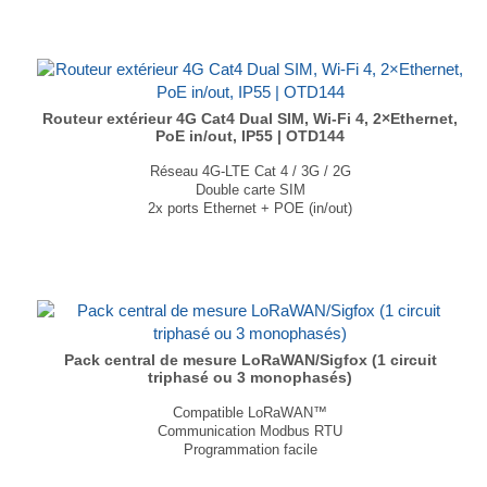
T° De fonctionnement : -40° à +75°C
Dimensions : 110 × 49,3 × 235mm
Poids : 315g
...
Routeur extérieur 4G Cat4 Dual SIM, Wi-Fi 4, 2×Ethernet,
PoE in/out, IP55 | OTD144
Réseau 4G-LTE Cat 4 / 3G / 2G
Double carte SIM
2x ports Ethernet + POE (in/out)
Indice de protection IP55
T° De fonctionnement : -40° à +75°C
Dimensions : 110 × 49,3 × 235mm
Poids : 315g
...
Pack central de mesure LoRaWAN/Sigfox (1 circuit
triphasé ou 3 monophasés)
Compatible LoRaWAN™
Communication Modbus RTU
Programmation facile
Peut être utiliser en monophasé ou en triphasé
Évite le câblage inutile