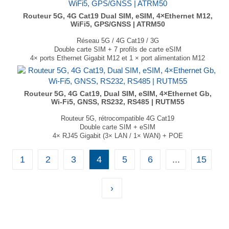
1 emplacement SIM (Mini SIM – 2FF)
Dimensions : 100 × 30 × 93,4 mm
Routeur 5G, 4G Cat19 Dual SIM, eSIM, 4×Ethernet M12,
WiFi5, GPS/GNSS | ATRM50
Poids : 241 gr
...
Réseau 5G / 4G Cat19 / 3G
Double carte SIM + 7 profils de carte eSIM
4× ports Ethernet Gigabit M12 et 1 × port alimentation M12
Wi-Fi 5 double bande (802.11ac) 867 Mbit/s
GPS, GLONASS, Galileo, Beidou, QZSS
Certifié EN 45545-2 et EN 50155
Dimensions : 167 × 46.2 × 112.4 mm
Routeur 5G, 4G Cat19, Dual SIM, eSIM, 4×Ethernet Gb,
Wi-Fi5, GNSS, RS232, RS485 | RUTM55
Poids : 550g
...
Routeur 5G, rétrocompatible 4G Cat19
Double carte SIM + eSIM
4× RJ45 Gigabit (3× LAN / 1× WAN) + POE
Wi-Fi 5 MIMO
Interfaces RS-232 & RS-485
1
2
3
4
5
6
...
15
GPS, GLONASS, Galileo, BeiDou, QZSS
Dimensions : 132 × 44,2 × 95 mm
Poids : 430g
›
...