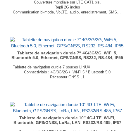
Couverture mondiale sur LTE CAT1 bis.
Repli 2G inclus
Communication bi-mode, VoLTE, audio, enregistrement, SMS, WiFi Scan, Bluetooth
Formats : LCC+LGA
Dimensions : 24,2 × 26,2 × 2,1mm
...
Tablette de navigation durcie 7″ 4G/3G/2G, WiFi 5,
Bluetooth 5.0, Ethernet, GPS/GNSS, RS232, RS-484, IP55
Tablette de navigation durcie 7 pouces LINUX
Connectivités : 4G/3G/2G / Wi-Fi 5 / Bluetooth 5.0
Récepteur GNSS L1
Capteur de lumière, accéléromètre, gyroscope
Prise Ethernet en option
Communication série RS232/RS485
Système d'exploitation Linux
Dimensions : 220 × 118 × 28 mm
...
Tablette de navigation durcie 10″ 4G-LTE, Wi-Fi,
Bluetooth, GPS/GNSS, LoRa, LAN, RS232/RS-485, IP67