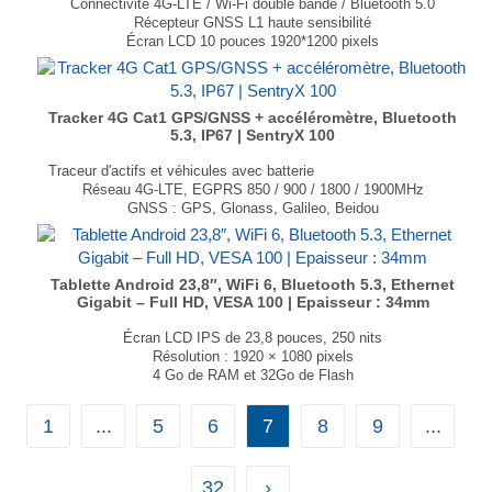
Connectivité 4G-LTE / Wi-Fi double bande / Bluetooth 5.0
Récepteur GNSS L1 haute sensibilité
Écran LCD 10 pouces 1920*1200 pixels
4 Go de RAM DDR4 et 64 Go de Flash eMMC
Système d'exploitation Android 12 ou 14
Options possibles :
Ethernet et LoRaWAN
Tracker 4G Cat1 GPS/GNSS + accéléromètre, Bluetooth
E/S numériques, RS-232, RS-485
5.3, IP67 | SentryX 100
...
Traceur d'actifs et véhicules avec batterie
Réseau 4G-LTE, EGPRS 850 / 900 / 1800 / 1900MHz
GNSS : GPS, Glonass, Galileo, Beidou
Interface Bluetooth 5.3
Positionnement et suivi en temps réel (<2m)
Accéléromètre à 3 axes
Étanche, certifié IP67
Tablette Android 23,8″, WiFi 6, Bluetooth 5.3, Ethernet
...
Gigabit – Full HD, VESA 100 | Epaisseur : 34mm
Écran LCD IPS de 23,8 pouces, 250 nits
Résolution : 1920 × 1080 pixels
4 Go de RAM et 32Go de Flash
Connectivité Wi-Fi 6 / Bluetooth 5.3
Port Ethernet 1Gbps
1
...
5
6
7
8
9
...
Android 13
VESA 100
Dimensions : 526,6 × 336,7 mm
32
›
...