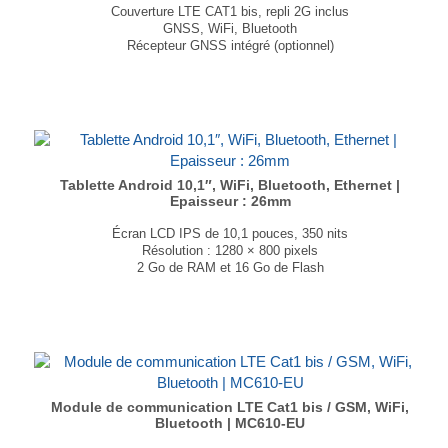
Couverture LTE CAT1 bis, repli 2G inclus
GNSS, WiFi, Bluetooth
Récepteur GNSS intégré (optionnel)
Plusieurs protocoles Internet
Formats : LCC+LGA
Dimensions : 31 × 28 × 2,35mm
...
Tablette Android 10,1″, WiFi, Bluetooth, Ethernet |
Epaisseur : 26mm
Écran LCD IPS de 10,1 pouces, 350 nits
Résolution : 1280 × 800 pixels
2 Go de RAM et 16 Go de Flash
Connectivités : Ethernet, Wi-Fi, Bluetooth
Android 15
Dimensions : 249 × 167 × 26 mm
...
Module de communication LTE Cat1 bis / GSM, WiFi,
Bluetooth | MC610-EU