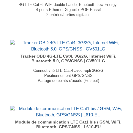
4G-LTE Cat 6, WiFi double bande, Bluetooth Low Energy,
4 ports Ethernet Gigabit / POE Passif
2 entrées/sorties digitales
Double emplacement mini SIM
GPS, GNSS, GLONASS, Galileo, BeiDou, QZSS
Dimension : 115 × 44,2 × 95,1mm
Poids : 456g
...
Tracker OBD 4G-LTE Cat4, 3G/2G, Internet WiFi,
Bluetooth 5.0, GPS/GNSS | GV501LG
Connectivité LTE Cat.4 avec repli 3G/2G
Positionnement GPS/GNSS
Partage de points d'accès (Hotspot)
Bluetooth Low Energy 5.0
Surveillance du comportement de conduite
Détection des collisions, alarme de remorquage
Dimensions : 74,8 × 51,8 × 22,55 mm
Poids : 69 g
...
Module de communication LTE Cat1 bis / GSM, WiFi,
Bluetooth, GPS/GNSS | L610-EU