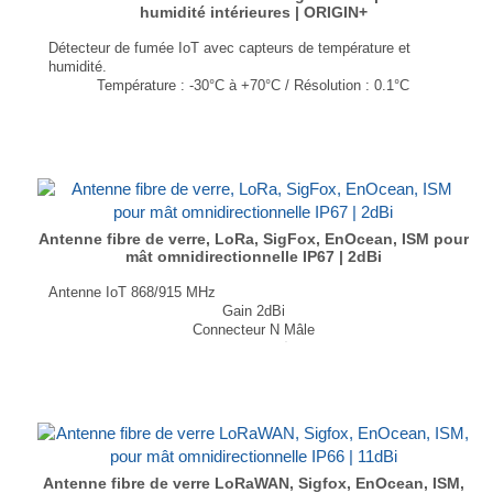
humidité intérieures | ORIGIN+
Détecteur de fumée IoT avec capteurs de température et
humidité.
Température : -30°C à +70°C / Résolution : 0.1°C
Humidité : 0 - 100% / Résolution : 0.5%
Interconnexion jusqu’à 25 détecteurs
Montage mural, plafond ou pose libre
Dimensions : 105 × 105 × 35 mm
Poids : 150gr (piles et support compris)
...
Antenne fibre de verre, LoRa, SigFox, EnOcean, ISM pour
mât omnidirectionnelle IP67 | 2dBi
Antenne IoT 868/915 MHz
Gain 2dBi
Connecteur N Mâle
Dimensions (mm) Ø 20 × 280
T° de fonctionnement -40°C à +65°C
...
Antenne fibre de verre LoRaWAN, Sigfox, EnOcean, ISM,