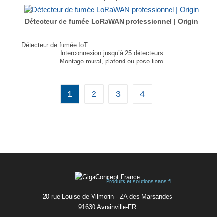
T° de fonctionnement -40°C à +65°C
...
Détecteur de fumée LoRaWAN professionnel | Origin
Détecteur de fumée IoT.
Interconnexion jusqu’à 25 détecteurs
Montage mural, plafond ou pose libre
Dimensions : 105 × 105 × 35 mm
Poids : 150g (pile et support compris)
...
1
2
3
4
Produits et solutions sans fil
20 rue Louise de Vilmorin - ZA des Marsandes
91630 Avrainvilleㅤ-ㅤFR