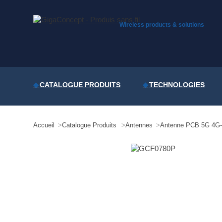
Skip
to
content
Wireless products & solutions
CATALOGUE PRODUITS
TECHNOLOGIES
Accueil
Catalogue Produits
Antennes
Antenne PCB 5G 4G-L