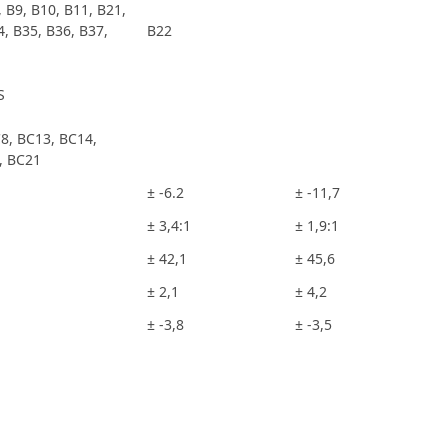
, B9, B10, B11, B21,
4, B35, B36, B37,
B22
S
8, BC13, BC14,
, BC21
± -6.2
± -11,7
± 3,4:1
± 1,9:1
± 42,1
± 45,6
± 2,1
± 4,2
± -3,8
± -3,5