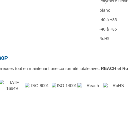
Polymère flexi
blanc
-40 à +85
-40 à +85
RoHS
80P
reuses tout en maintenant une conformité totale avec
REACH et R