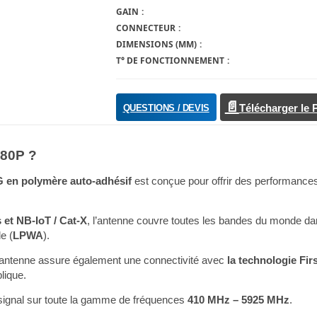
GAIN
CONNECTEUR
DIMENSIONS (MM)
T° DE FONCTIONNEMENT
QUESTIONS / DEVIS
Télécharger le
780P ?
G en polymère auto-adhésif
est conçue pour offrir des performances 
 et NB-IoT / Cat-X
, l’antenne couvre toutes les bandes du monde dan
e (
LPWA
).
e antenne assure également une connectivité avec
la technologie Fir
lique.
u signal sur toute la gamme de fréquences
410 MHz – 5925 MHz
.