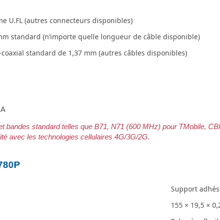
e U.FL (autres connecteurs disponibles)
m standard (n’importe quelle longueur de câble disponible)
-coaxial standard de 1,37 mm (autres câbles disponibles)
IA
s et bandes standard telles que B71, N71 (600 MHz) pour TMobile, CBR
lité avec les technologies cellulaires 4G/3G/2G.
0780P
Support adhés
155 × 19,5 × 0,