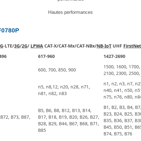
Hautes performances
JF0780P
4G
-LTE/
3G
/
2G
/
LPWA
CAT-X/CAT-Mx/CAT-NBx/
NB-IoT
UHF
FirstNe
496
617-960
1427-2690
1500, 1600, 1700,
600, 700, 850, 900
2100, 2300, 2500,
n1, n2, n3, n7, n2
n5, n8,12, n20, n28, n71,
n40, n41, n50, n5
n81, n82, n83
n75, n76, n80, n8
B1, B2, B3, B4, B7
B5, B6, B8, B12, B13, B14,
B23, B24, B25, B3
 B72, B73, B87,
B17, B18, B19, B20, B26, B27,
B35, B36, B37, B3
B28, B29, B44, B67, B68, B71,
B45, B50, B51, B6
B85
B74, B75, B76