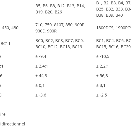
B1, B2, B3, B4, B7
B5, B6, B8, B12, B13, B14,
B25, B32, B33, B3
B19, B20, B26
B38, B39, B40
710, 750, 810T, 850, 900P,
, 450, 480
1800DCS, 1900PC
900E, 900R
BC0, BC2, BC3, BC7, BC9,
BC1, BC4, BC6, BC
 BC11
BC10, BC12, BC18, BC19
BC15, BC16, BC20
8
± -9,4
± -10,5
:1
± 2,4:1
± 2,2:1
,6
± 44,3
± 56,8
8
± 0,1
± 3,1
0
± -3,6
± -2,5
aire
directionnel