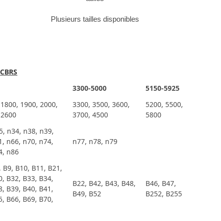
Plusieurs tailles disponibles
t
CBRS
3300-5000
5150-5925
 1800, 1900, 2000,
3300, 3500, 3600,
5200, 5500,
 2600
3700, 4500
5800
5, n34, n38, n39,
1, n66, n70, n74,
n77, n78, n79
4, n86
, B9, B10, B11, B21,
0, B32, B33, B34,
B22, B42, B43, B48,
B46, B47,
8, B39, B40, B41,
B49, B52
B252, B255
5, B66, B69, B70,