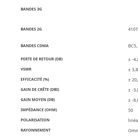
BANDES 3G
410T
BANDES 2G
BC5,
BANDES CDMA
PERTE DE RETOUR (DB)
± -4,
VSWR
± 3,8
EFFICACITÉ (%)
± 20
GAIN DE CRÊTE (DBI)
± -3,
GAIN MOYEN (DB)
± -8,
IMPÉDANCE (OHM)
50
POLARISATION
liné
RAYONNEMENT
Omni