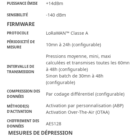
+14dBm
PUISSANCE ÉMISE
-140 dBm
SENSIBILITÉ
FIRMWARE
LoRaWAN™ Classe A
PROTOCOLE
PÉRIODICITÉ DE
10mn à 24h (configurable)
MESURE
Pressions moyenne, mini, maxi
calculées et transmises toutes les 60mn
INTERVALLE DE
à 48h (configurable)
TRANSMISSION
Sinon batch de 30mn à 48h
(configurable)
COMPRESSION DES
Par codage différentiel (configurable)
DONNÉES
Activation par personnalisation (ABP)
MÉTHODE(S)
D’ACTIVATION
Activation Over-The-Air (OTAA)
CHIFFREMENT DES
AES128
DONNÉES
 MESURES DE DÉPRESSION