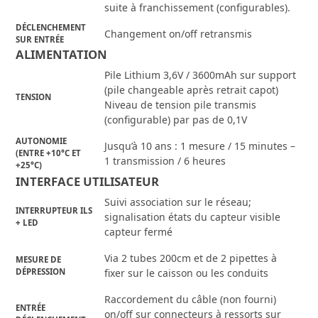
suite à franchissement (configurables).
DÉCLENCHEMENT
Changement on/off retransmis
SUR ENTRÉE
ALIMENTATION
Pile Lithium 3,6V / 3600mAh sur support
(pile changeable après retrait capot)
TENSION
Niveau de tension pile transmis
(configurable) par pas de 0,1V
AUTONOMIE
Jusqu’à 10 ans : 1 mesure / 15 minutes –
(ENTRE +10°C ET
1 transmission / 6 heures
+25°C)
INTERFACE UTILISATEUR
Suivi association sur le réseau;
INTERRUPTEUR ILS
signalisation états du capteur visible
+ LED
capteur fermé
Via 2 tubes 200cm et de 2 pipettes à
MESURE DE
DÉPRESSION
fixer sur le caisson ou les conduits
Raccordement du câble (non fourni)
ENTRÉE
on/off sur connecteurs à ressorts sur