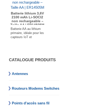
Batterie lithium 3,6V
2100 mAh Li-SOCl2
non rechargeable –
Taille AA | ER14505M
du capteur LoRaWAN
Batterie AA au lithium
de Ambiance Lite
primaire, idéale pour les
LoRa
capteurs IoT et
matériels
professionnels
Tension nominale jusqu’à 3.6 V
Densité énergétique jusqu’à 907Wh/L
T° de fonctionnement : -55°C à +85°C
CATALOGUE PRODUITS
Taux d’autodécharge faible : moins de 1% par an
Joint hermétique verre-métal
Non rechargeable
Antennes
...
Routeurs Modems Switches
Points d'accès sans fil