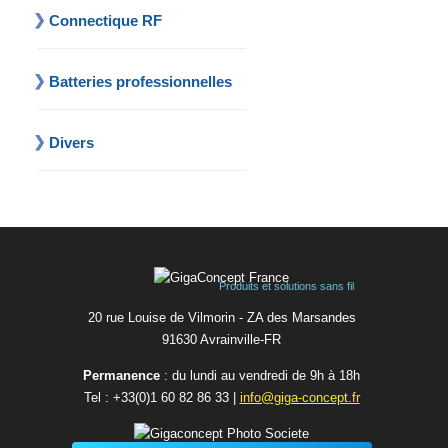
Connectique RF
Batteries professionnelles
Divers
Produits et solutions sans fil
20 rue Louise de Vilmorin - ZA des Marsandes
91630 Avrainvilleㅤ-ㅤFR
Permanence
: du lundi au vendredi de 9h à 18h
Tel :
+33(0)1 60 82 86 33
|
info@giga-concept.fr