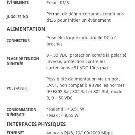
Email, RMS
ÉVÉNEMENTS
Permet de définir certaines conditions
JUGGLER I/O
d’E/S pour initier un événement
ALIMENTATION
Prise électrique industrielle DC à 4
CONNECTEUR
broches
9 – 50 VDC, protection contre la polarité
PLAGE DE TENSION
inverse, protection contre les
D’ENTRÉE
surtensions >51 VDC 10us max
Possibilité d’alimentation via un port
LAN1, non compatible avec les normes
POE (PASSIF)
IEEE802.3af, 802.3at et 802.3bt, mode
B, 9 – 50 VDC
• Ralenti : < 3,51 W
CONSOMMATION
D’ÉNERGIE
• Max : < 8,65 W
INTERFACES PHYSIQUES
4× ports RJ45, 10/100/1000 Mbps
ETHERNET