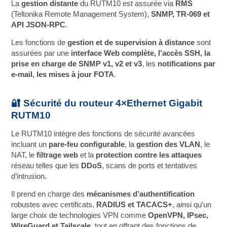
La
gestion distante
du RUTM10 est assurée via
RMS
(Teltonika Remote Management System),
SNMP, TR‑069 et
API JSON‑RPC
.
Les fonctions de
gestion et de supervision à distance
sont
assurées par une
interface Web complète, l’accès SSH, la
prise en charge de SNMP v1, v2 et v3
, les
notifications par
e‑mail, les mises à jour FOTA
.
🔐 Sécurité du routeur 4×Ethernet Gigabit
RUTM10
Le RUTM10 intègre des fonctions de sécurité avancées
incluant un
pare‑feu configurable
, la
gestion des VLAN
, le
NAT, le
filtrage web
et la
protection contre les attaques
réseau telles que les
DDoS
, scans de ports et tentatives
d’intrusion.
Il prend en charge des
mécanismes d’authentification
robustes avec certificats,
RADIUS et TACACS+
, ainsi qu’un
large choix de technologies VPN comme
OpenVPN, IPsec,
WireGuard et Tailscale
, tout en offrant des fonctions de