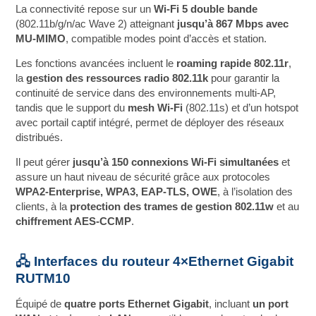
La connectivité repose sur un
Wi‑Fi 5 double bande
(802.11b/g/n/ac Wave 2) atteignant
jusqu’à 867 Mbps avec
MU‑MIMO
, compatible modes point d’accès et station.
Les fonctions avancées incluent le
roaming rapide 802.11r
,
la
gestion des ressources radio 802.11k
pour garantir la
continuité de service dans des environnements multi‑AP,
tandis que le support du
mesh Wi‑Fi
(802.11s) et d’un hotspot
avec portail captif intégré, permet de déployer des réseaux
distribués.
Il peut gérer
jusqu’à 150 connexions Wi‑Fi simultanées
et
assure un haut niveau de sécurité grâce aux protocoles
WPA2‑Enterprise, WPA3, EAP‑TLS, OWE
, à l’isolation des
clients, à la
protection des trames de gestion 802.11w
et au
chiffrement AES‑CCMP
.
🖧 Interfaces du routeur 4×Ethernet Gigabit
RUTM10
Équipé de
quatre ports Ethernet Gigabit
, incluant
un port