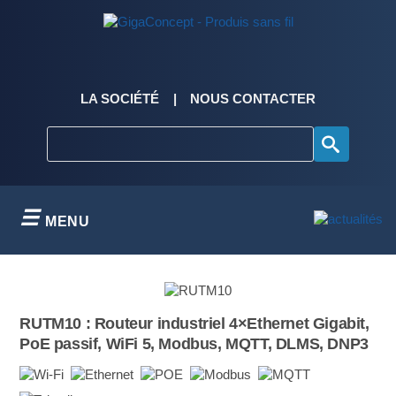
Skip
to
content
LA SOCIÉTÉ
NOUS CONTACTER
MENU
RUTM10 : Routeur industriel 4×Ethernet Gigabit,
PoE passif, WiFi 5, Modbus, MQTT, DLMS, DNP3