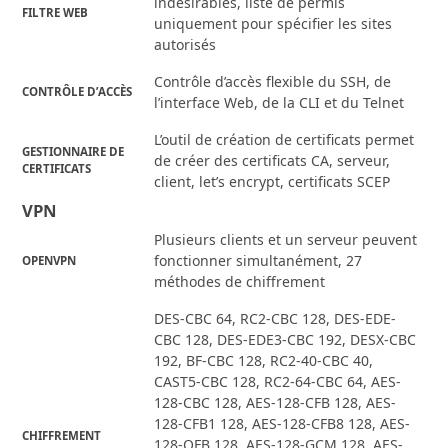
indésirables, liste de permis
FILTRE WEB
uniquement pour spécifier les sites
autorisés
Contrôle d’accès flexible du SSH, de
CONTRÔLE D’ACCÈS
l’interface Web, de la CLI et du Telnet
L’outil de création de certificats permet
GESTIONNAIRE DE
de créer des certificats CA, serveur,
CERTIFICATS
client, let’s encrypt, certificats SCEP
VPN
Plusieurs clients et un serveur peuvent
fonctionner simultanément, 27
OPENVPN
méthodes de chiffrement
DES-CBC 64, RC2-CBC 128, DES-EDE-
CBC 128, DES-EDE3-CBC 192, DESX-CBC
192, BF-CBC 128, RC2-40-CBC 40,
CAST5-CBC 128, RC2-64-CBC 64, AES-
128-CBC 128, AES-128-CFB 128, AES-
128-CFB1 128, AES-128-CFB8 128, AES-
CHIFFREMENT
128-OFB 128, AES-128-GCM 128, AES-