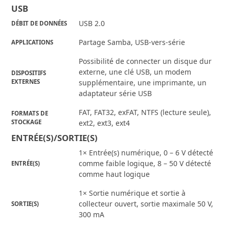
USB
USB 2.0
DÉBIT DE DONNÉES
Partage Samba, USB-vers-série
APPLICATIONS
Possibilité de connecter un disque dur
externe, une clé USB, un modem
DISPOSITIFS
EXTERNES
supplémentaire, une imprimante, un
adaptateur série USB
FAT, FAT32, exFAT, NTFS (lecture seule),
FORMATS DE
STOCKAGE
ext2, ext3, ext4
ENTRÉE(S)/SORTIE(S)
1× Entrée(s) numérique, 0 – 6 V détecté
comme faible logique, 8 – 50 V détecté
ENTRÉE(S)
comme haut logique
1× Sortie numérique et sortie à
collecteur ouvert, sortie maximale 50 V,
SORTIE(S)
300 mA