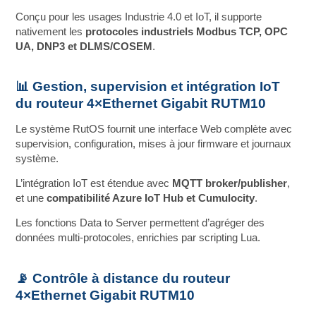
Conçu pour les usages Industrie 4.0 et IoT, il supporte
nativement les
protocoles industriels Modbus TCP, OPC
UA, DNP3 et DLMS/COSEM
.
📊 Gestion, supervision et intégration IoT
du routeur 4×Ethernet Gigabit RUTM10
Le système RutOS fournit une interface Web complète avec
supervision, configuration, mises à jour firmware et journaux
système.
L’intégration IoT est étendue avec
MQTT broker/publisher
,
et une
compatibilité Azure IoT Hub et Cumulocity
.
Les fonctions Data to Server permettent d’agréger des
données multi‑protocoles, enrichies par scripting Lua.
📡 Contrôle à distance du routeur
4×Ethernet Gigabit RUTM10