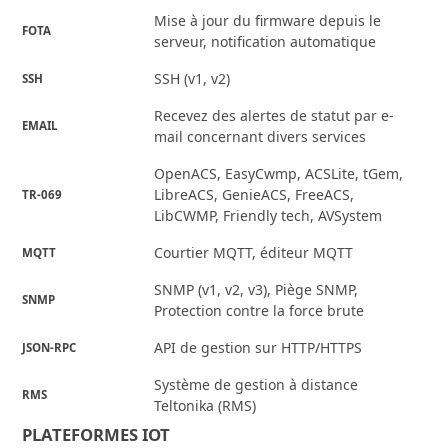
Mise à jour du firmware depuis le
FOTA
serveur, notification automatique
SSH (v1, v2)
SSH
Recevez des alertes de statut par e-
EMAIL
mail concernant divers services
OpenACS, EasyCwmp, ACSLite, tGem,
LibreACS, GenieACS, FreeACS,
TR-069
LibCWMP, Friendly tech, AVSystem
Courtier MQTT, éditeur MQTT
MQTT
SNMP (v1, v2, v3), Piège SNMP,
SNMP
Protection contre la force brute
API de gestion sur HTTP/HTTPS
JSON-RPC
Système de gestion à distance
RMS
Teltonika (RMS)
PLATEFORMES IOT