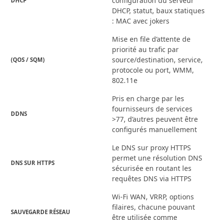
configuration du serveur
DHCP
DHCP, statut, baux statiques
: MAC avec jokers
Mise en file d’attente de
priorité au trafic par
source/destination, service,
(QOS / SQM)
protocole ou port, WMM,
802.11e
Pris en charge par les
fournisseurs de services
DDNS
>77, d’autres peuvent être
configurés manuellement
Le DNS sur proxy HTTPS
permet une résolution DNS
DNS SUR HTTPS
sécurisée en routant les
requêtes DNS via HTTPS
Wi-Fi WAN, VRRP, options
filaires, chacune pouvant
SAUVEGARDE RÉSEAU
être utilisée comme