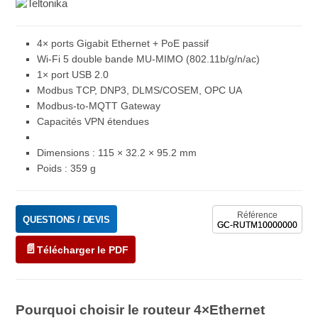
4× ports Gigabit Ethernet + PoE passif
Wi-Fi 5 double bande MU-MIMO (802.11b/g/n/ac)
1× port USB 2.0
Modbus TCP, DNP3, DLMS/COSEM, OPC UA
Modbus‑to‑MQTT Gateway
Capacités VPN étendues
Dimensions : 115 × 32.2 × 95.2 mm
Poids : 359 g
Référence
QUESTIONS / DEVIS
GC-RUTM10000000
Télécharger le PDF
Pourquoi choisir le routeur 4×Ethernet