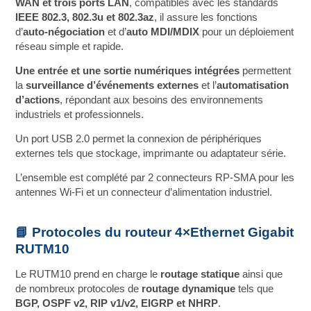
WAN et trois ports LAN
, compatibles avec les standards
IEEE 802.3, 802.3u et 802.3az
, il assure les fonctions
d’
auto‑négociation
et d’
auto MDI/MDIX
pour un déploiement
réseau simple et rapide.
Une entrée et une sortie numériques intégrées
permettent
la
surveillance d’événements externes
et l’
automatisation
d’actions
, répondant aux besoins des environnements
industriels et professionnels.
Un port USB 2.0 permet la connexion de périphériques
externes tels que stockage, imprimante ou adaptateur série.
L’ensemble est complété par 2 connecteurs RP‑SMA pour les
antennes Wi‑Fi et un connecteur d’alimentation industriel.
📘 Protocoles du routeur 4×Ethernet Gigabit
RUTM10
Le RUTM10 prend en charge le
routage statique
ainsi que
de nombreux protocoles de
routage dynamique
tels que
BGP, OSPF v2, RIP v1/v2, EIGRP et NHRP
.