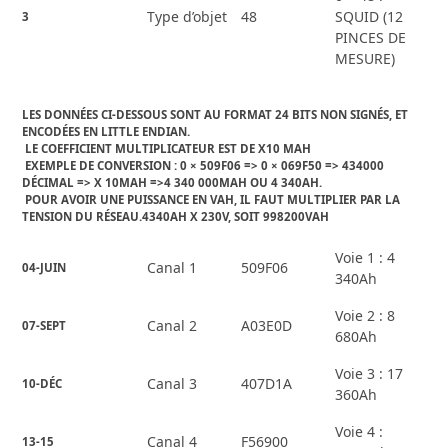
Type d’objet
48
SQUID (12
3
PINCES DE
MESURE)
LES DONNÉES CI-DESSOUS SONT AU FORMAT 24 BITS NON SIGNÉS, ET 
ENCODÉES EN LITTLE ENDIAN.
 LE COEFFICIENT MULTIPLICATEUR EST DE X10 MAH
 EXEMPLE DE CONVERSION : 0 × 509F06 => 0 × 069F50 => 434000 
DÉCIMAL => X 10MAH =>4 340 000MAH OU 4 340AH.
 POUR AVOIR UNE PUISSANCE EN VAH, IL FAUT MULTIPLIER PAR LA 
TENSION DU RÉSEAU.4340AH X 230V, SOIT 998200VAH
Voie 1 : 4
Canal 1
509F06
04-JUIN
340Ah
Voie 2 : 8
Canal 2
A03E0D
07-SEPT
680Ah
Voie 3 : 17
Canal 3
407D1A
10-DÉC
360Ah
Voie 4 :
Canal 4
F56900
13-15