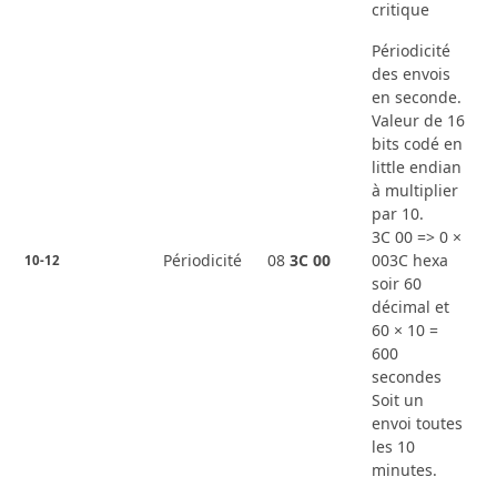
critique
Périodicité
des envois
en seconde.
Valeur de 16
bits codé en
little endian
à multiplier
par 10.
3C 00 => 0 ×
Périodicité
08
3C
00
003C hexa
10-12
soir 60
décimal et
60 × 10 =
600
secondes
Soit un
envoi toutes
les 10
minutes.