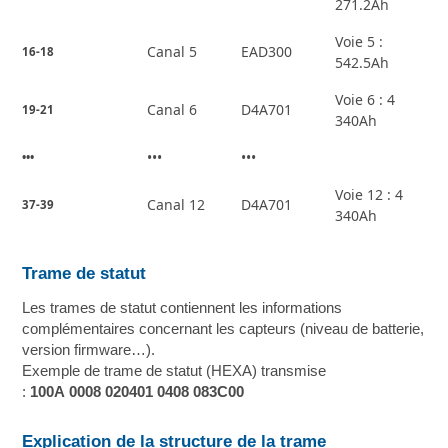
271.2Ah
Voie 5 :
Canal 5
EAD300
16-18
542.5Ah
Voie 6 : 4
Canal 6
D4A701
19-21
340Ah
•••
•••
•••
Voie 12 : 4
Canal 12
D4A701
37-39
340Ah
Trame de statut
Les trames de statut contiennent les informations
complémentaires concernant les capteurs (niveau de batterie,
version firmware…).
Exemple de trame de statut (HEXA) transmise
:
100A 0008 020401 0408 083C00
Explication de la structure de la trame