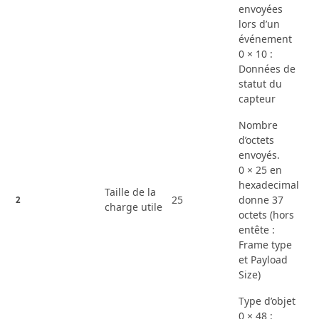
envoyées
lors d’un
événement
0 × 10 :
Données de
statut du
capteur
Nombre
d’octets
envoyés.
0 × 25 en
hexadecimal
Taille de la
25
donne 37
2
charge utile
octets (hors
entête :
Frame type
et Payload
Size)
Type d’objet
0 × 48 :