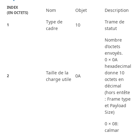
INDEX
Nom
Objet
Description
(EN OCTETS)
Type de
Trame de
10
1
cadre
statut
Nombre
d’octets
envoyés.
0 × 0A
hexadecimal
Taille de la
donne 10
0A
2
charge utile
octets en
décimal
(hors entête
: Frame type
et Payload
Size)
0 × 08:
calmar