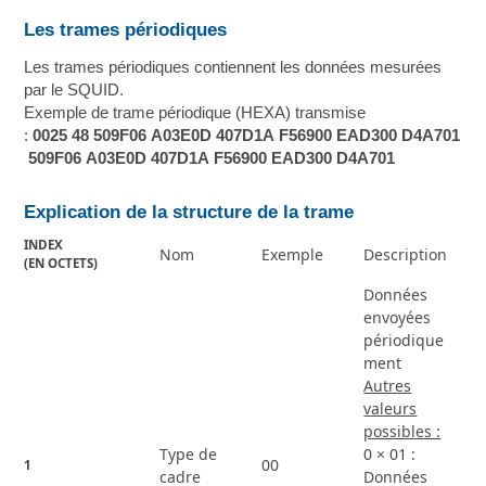
Les trames périodiques
Les trames périodiques contiennent les données mesurées
par le SQUID.
Exemple de trame périodique (HEXA) transmise
:
0025 48 509F06 A03E0D 407D1A F56900 EAD300 D4A701
509F06 A03E0D 407D1A F56900 EAD300 D4A701
Explication de la structure de la trame
INDEX
Nom
Exemple
Description
(EN OCTETS)
Données
envoyées
périodique
ment
Autres
valeurs
possibles :
Type de
0 × 01 :
00
1
cadre
Données