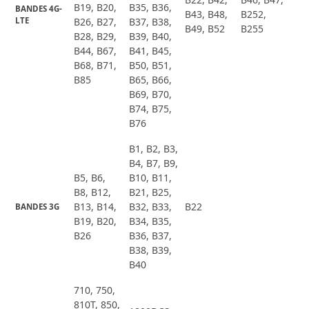
B19, B20,
B35, B36,
BANDES 4G-
B43, B48,
B252,
LTE
B26, B27,
B37, B38,
B49, B52
B255
B28, B29,
B39, B40,
B44, B67,
B41, B45,
B68, B71,
B50, B51,
B85
B65, B66,
B69, B70,
B74, B75,
B76
B1, B2, B3,
B4, B7, B9,
B5, B6,
B10, B11,
B8, B12,
B21, B25,
B13, B14,
B32, B33,
B22
BANDES 3G
B19, B20,
B34, B35,
B26
B36, B37,
B38, B39,
B40
710, 750,
810T, 850,