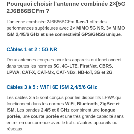
Pourquoi choisir l'antenne combinée 2×[5G
2J6B86BCFm ?
L’antenne combinée 2J6B86BCFm
6-en-1
offre des
performances supérieures avec
2× MIMO 5G NR, 3× MIMO
ISM 2,4/5/6 GHz et une connectivité GPS/GNSS unique.
Câbles 1 et 2 : 5G NR
Deux antennes conçues pour les appareils qui fonctionnent
dans toutes les normes
5G, 4G-LTE, FirstNet, CBRS,
LPWA, CAT-X, CAT-Mx, CAT-NBx, NB-IoT, 3G et 2G
.
Câbles 3 à 5 : WiFi 6E ISM 2,4/5/6 GHz
Les câbles 3 à 5 sont conçus pour les dispositifs LPWA qui
fonctionnent dans les normes
WiFi, Bluetooth, ZigBee et
ISM
. Les bandes
2,4/5 et 6 GHz
combinent une
longue
portée
, une
courte portée
et une très grande capacité sans
entrer en concurrence avec le trafic d’autres appareils ou
réseaux.