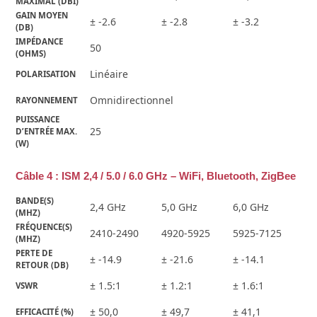
MAXIMAL (DBI)
GAIN MOYEN 
± -2.6
± -2.8
± -3.2
(DB)
IMPÉDANCE 
50
(OHMS)
Linéaire
POLARISATION
Omnidirectionnel
RAYONNEMENT
PUISSANCE 
25
D’ENTRÉE MAX.
(W)
Câble 4 : ISM 2,4 / 5.0 / 6.0 GHz – WiFi, Bluetooth, ZigBee
BANDE(S) 
2,4 GHz
5,0 GHz
6,0 GHz
(MHZ)
FRÉQUENCE(S) 
2410-2490
4920-5925
5925-7125
(MHZ)
PERTE DE 
± -14.9
± -21.6
± -14.1
RETOUR (DB)
± 1.5:1
± 1.2:1
± 1.6:1
VSWR
± 50,0
± 49,7
± 41,1
EFFICACITÉ (%)