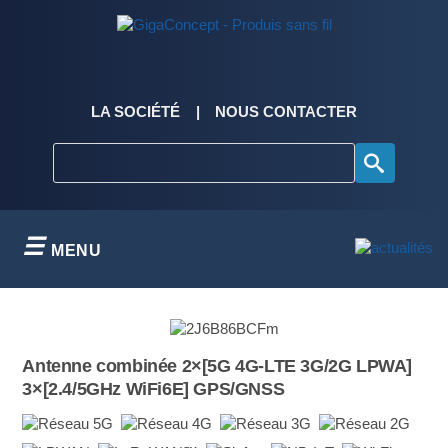
Skip
to
content
LA SOCIÉTÉ
NOUS CONTACTER
MENU
Antenne combinée 2×[5G 4G-LTE 3G/2G LPWA]
3×[2.4/5GHz WiFi6E] GPS/GNSS