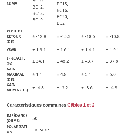
BC10,
CDMA
BC15,
BC12,
BC16,
BC18,
BC20,
BC19
BC21
PERTE DE 
± -12.8
± -15.3
± -18.5
± -10.8
RETOUR 
(DB)
± 1.9:1
± 1.6:1
± 1.4:1
± 1.9:1
VSWR
EFFICACITÉ 
± 34,1
± 48,2
± 43,7
± 37,8
(%)
GAIN 
± 1.1
± 4.8
± 5.1
± 5.0
MAXIMAL 
(DBI)
GAIN 
± -4.8
± -3.2
± -3.6
± -4.3
MOYEN (DB)
Caractéristiques communes
Câbles 1 et 2
IMPÉDANCE 
50
(OHMS)
POLARISATI
Linéaire
ON