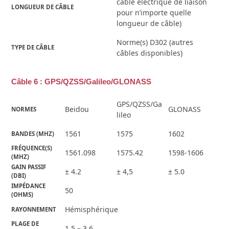
câble électrique de liaison
LONGUEUR DE CÂBLE
pour n’importe quelle
longueur de câble)
Norme(s) D302 (autres
TYPE DE CÂBLE
câbles disponibles)
Câble 6 : GPS/QZSS/Galileo/GLONASS
GPS/QZSS/Ga
Beidou
GLONASS
NORMES
lileo
1561
1575
1602
BANDES (MHZ)
FRÉQUENCE(S) 
1561.098
1575.42
1598-1606
(MHZ)
GAIN PASSIF 
± 4.2
± 4,5
± 5.0
(DBI)
IMPÉDANCE 
50
(OHMS)
Hémisphérique
RAYONNEMENT
PLAGE DE 
1,5 – 3,6