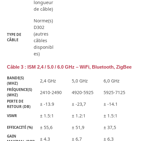
longueur
de câble)
Norme(s)
D302
(autres
TYPE DE 
CÂBLE
câbles
disponibl
es)
Câble 3 : ISM 2,4 / 5.0 / 6.0 GHz – WiFi, Bluetooth, ZigBee
BANDE(S) 
2,4 GHz
5,0 GHz
6,0 GHz
(MHZ)
FRÉQUENCE(S) 
2410-2490
4920-5925
5925-7125
(MHZ)
PERTE DE 
± -13.9
± -23,7
± -14.1
RETOUR (DB)
± 1.5:1
± 1.2:1
± 1.5:1
VSWR
± 55,6
± 51,9
± 37,5
EFFICACITÉ (%)
GAIN 
± 4.3
± 6,7
± 6,3