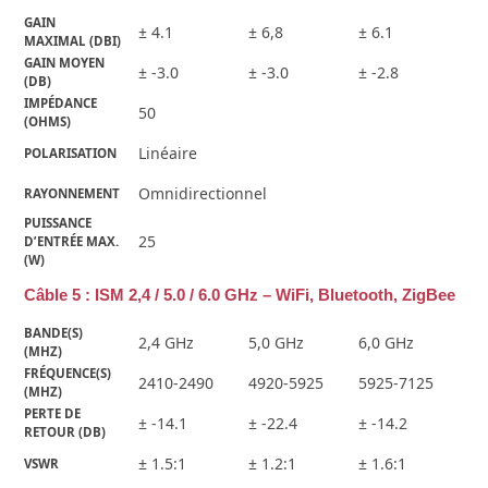
GAIN 
± 4.1
± 6,8
± 6.1
MAXIMAL (DBI)
GAIN MOYEN 
± -3.0
± -3.0
± -2.8
(DB)
IMPÉDANCE 
50
(OHMS)
Linéaire
POLARISATION
Omnidirectionnel
RAYONNEMENT
PUISSANCE 
25
D’ENTRÉE MAX.
(W)
Câble 5 : ISM 2,4 / 5.0 / 6.0 GHz – WiFi, Bluetooth, ZigBee
BANDE(S) 
2,4 GHz
5,0 GHz
6,0 GHz
(MHZ)
FRÉQUENCE(S) 
2410-2490
4920-5925
5925-7125
(MHZ)
PERTE DE 
± -14.1
± -22.4
± -14.2
RETOUR (DB)
± 1.5:1
± 1.2:1
± 1.6:1
VSWR