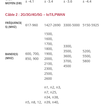
± -4.1
± -3.4
± -3.6
± -4.4
MOYEN (DB)
Câble 2 : 2G/3G/4G/5G – IoT/LPWAN
FRÉQUENCE(
617-960
1427-2690
3300-5000
5150-5925
S) (MHZ)
1500,
1600,
1700,
3300,
1800,
3500,
5200,
600, 700,
1900,
BANDE(S) 
3600,
5500,
(MHZ)
850, 900
2000,
3700,
5800
2100,
4500
2300,
2500,
2600
n1, n2, n3,
n7, n25,
n34, n38,
n5, n8, 12,
n39, n40,