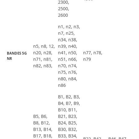
2300,
2500,
2600
n1, n2, n3,
n7, n25,
n34, n38,
n5, n8, 12,
n39, n40,
n20, n28,
n41, n50,
n77, n78,
BANDES 5G 
NR
n71, n81,
n51, n66,
n79
n82, n83,
n70, n74,
n75, n76,
n80, n84,
n86
B1, B2, B3,
B4, B7, B9,
B10, B11,
B5, B6,
B21, B23,
B8, B12,
B24, B25,
B13, B14,
B30, B32,
B17, B18,
B33, B34,
B22, B42,
B46, B47,