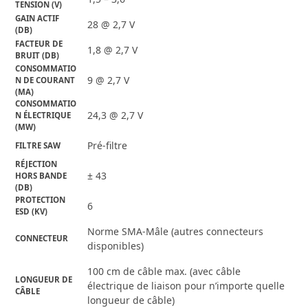
TENSION (V)
GAIN ACTIF 
28 @ 2,7 V
(DB)
FACTEUR DE 
1,8 @ 2,7 V
BRUIT (DB)
CONSOMMATIO
9 @ 2,7 V
N DE COURANT 
(MA)
CONSOMMATIO
24,3 @ 2,7 V
N ÉLECTRIQUE 
(MW)
Pré-filtre
FILTRE SAW
RÉJECTION 
± 43
HORS BANDE 
(DB)
PROTECTION 
6
ESD (KV)
Norme SMA-Mâle (autres connecteurs
CONNECTEUR
disponibles)
100 cm de câble max. (avec câble
LONGUEUR DE 
électrique de liaison pour n’importe quelle
CÂBLE
longueur de câble)