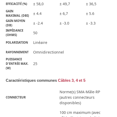
± 58,0
± 49,7
± 36,5
EFFICACITÉ (%)
GAIN 
± 4.4
± 6,7
± 5.6
MAXIMAL (DBI)
GAIN MOYEN 
± -2.4
± -3.0
± -3.3
(DB)
IMPÉDANCE 
50
(OHMS)
Linéaire
POLARISATION
Omnidirectionnel
RAYONNEMENT
PUISSANCE 
25
D’ENTRÉE MAX.
(W)
Caractéristiques communes
Câbles 3, 4 et 5
Norme(s) SMA-Mâle-RP
(autres connecteurs
CONNECTEUR
disponibles)
100 cm maximum (avec