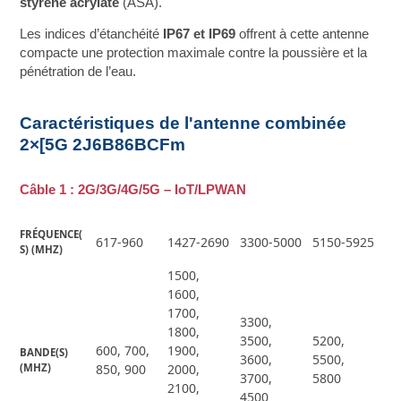
styrène acrylate
(ASA).
Les indices d’étanchéité
IP67 et IP69
offrent à cette antenne
compacte une protection maximale contre la poussière et la
pénétration de l’eau.
Caractéristiques de l'antenne combinée
2×[5G 2J6B86BCFm
Câble 1 : 2G/3G/4G/5G – IoT/LPWAN
FRÉQUENCE(
617-960
1427-2690
3300-5000
5150-5925
S) (MHZ)
1500,
1600,
1700,
3300,
1800,
3500,
5200,
600, 700,
1900,
BANDE(S) 
3600,
5500,
(MHZ)
850, 900
2000,
3700,
5800
2100,
4500