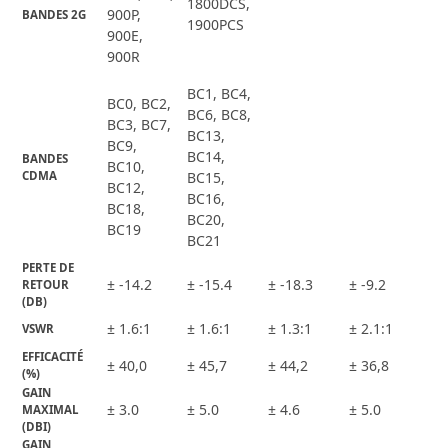
1800DCS,
900P,
BANDES 2G
1900PCS
900E,
900R
BC1, BC4,
BC0, BC2,
BC6, BC8,
BC3, BC7,
BC13,
BC9,
BC14,
BANDES 
BC10,
CDMA
BC15,
BC12,
BC16,
BC18,
BC20,
BC19
BC21
PERTE DE 
± -14.2
± -15.4
± -18.3
± -9.2
RETOUR 
(DB)
± 1.6:1
± 1.6:1
± 1.3:1
± 2.1:1
VSWR
EFFICACITÉ 
± 40,0
± 45,7
± 44,2
± 36,8
(%)
GAIN 
± 3.0
± 5.0
± 4.6
± 5.0
MAXIMAL 
(DBI)
GAIN 