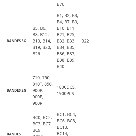
B76
B1, B2, B3,
B4, B7, B9,
B5, B6,
B10, B11,
B8, B12,
B21, B25,
B13, B14,
B32, B33,
B22
BANDES 3G
B19, B20,
B34, B35,
B26
B36, B37,
B38, B39,
B40
710, 750,
810T, 850,
1800DCS,
900P,
BANDES 2G
1900PCS
900E,
900R
BC1, BC4,
BC0, BC2,
BC6, BC8,
BC3, BC7,
BC13,
BC9,
BC14,
BANDES 