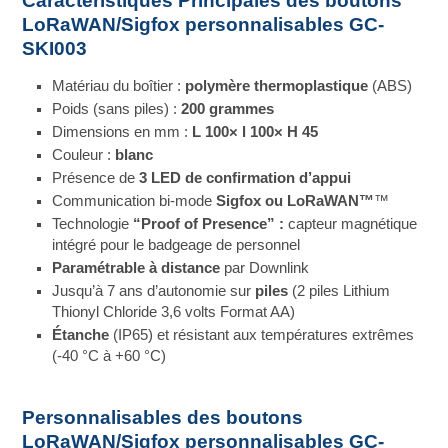
Caractéristiques Principales des boutons
LoRaWAN/Sigfox personnalisables GC-
SKI003
Matériau du boîtier :
polymère thermoplastique
(ABS)
Poids (sans piles) :
200
grammes
Dimensions en mm :
L 100× l 100× H 45
Couleur :
blanc
Présence de
3 LED de confirmation d’appui
Communication bi-mode
Sigfox ou LoRaWAN™
™
Technologie
“Proof of Presence” :
capteur magnétique
intégré pour le badgeage de personnel
Paramétrable à distance
par Downlink
Jusqu’à 7 ans d’autonomie sur
piles
(2 piles Lithium
Thionyl Chloride 3,6 volts Format AA)
Étanche
(IP65) et résistant aux températures extrêmes
(-40 °C à +60 °C)
Personnalisables des boutons
LoRaWAN/Sigfox personnalisables GC-