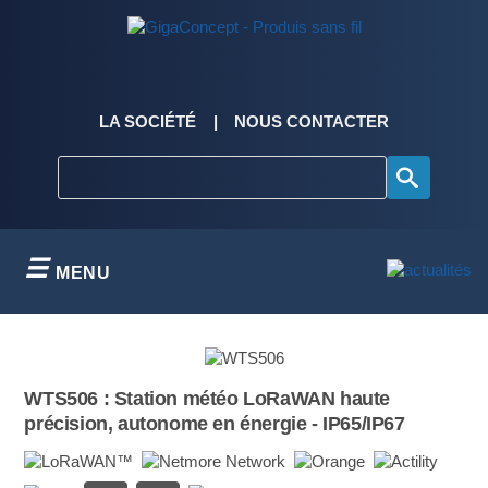
Skip
to
content
LA SOCIÉTÉ
NOUS CONTACTER
MENU
WTS506 : Station météo LoRaWAN haute
précision, autonome en énergie - IP65/IP67