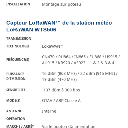
Montage sur poteau
INSTALLATION
Capteur LoRaWAN™ de la station météo
LoRaWAN WTS506
TRANSMISSION
LoRaWAN™
TECHNOLOGIE
CN470 / RU864 / IN865 / EU868 / US915 /
FRÉQUENCE(S)
AU915 / KR920 / AS923 – 1 & 2 & 3 & 4
16 dBm (868 MHz) / 22 dBm (915 MHz) /
PUISSANCE
D’ÉMISSION
19 dBm (470 MHz)
-137 dBm à 300 bps
SENSIBILITÉ
OTAA / ABP Classe A
MODE(S)
Interne
ANTENNE
OPÉRATION
Via le bouton d’alimentation
MARCHE / ARRÊT