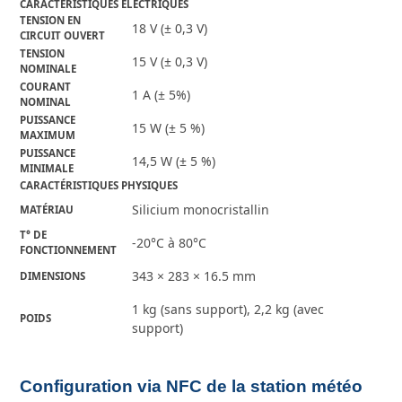
CARACTÉRISTIQUES ÉLECTRIQUES
TENSION EN
18 V (± 0,3 V)
CIRCUIT OUVERT
TENSION
15 V (± 0,3 V)
NOMINALE
COURANT
1 A (± 5%)
NOMINAL
PUISSANCE
15 W (± 5 %)
MAXIMUM
PUISSANCE
14,5 W (± 5 %)
MINIMALE
CARACTÉRISTIQUES PHYSIQUES
Silicium monocristallin
MATÉRIAU
T° DE
-20°C à 80°C
FONCTIONNEMENT
343 × 283 × 16.5 mm
DIMENSIONS
1 kg (sans support), 2,2 kg (avec
POIDS
support)
Configuration via NFC de la station météo