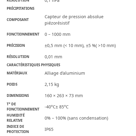
0,1 hPa
RÉSOLUTION
PRÉCIPITATIONS
Capteur de pression absolue
COMPOSANT
piézorésistif
0 – 1000 mm
FONCTIONNEMENT
±0,5 mm (< 10 mm), ±5 %( >10 mm)
PRÉCISION
0,01 mm
RÉSOLUTION
CARACTÉRISTIQUES PHYSIQUES
Alliage d’aluminium
MATÉRIAUX
2,15 kg
POIDS
160 × 263 × 73 mm
DIMENSIONS
T° DE
-40°C± 85°C
FONCTIONNEMENT
HUMIDITÉ
0% – 100% (sans condensation)
RELATIVE
INDICE DE
IP65
PROTECTION