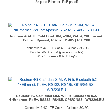
2× ports Ethernet, PoE passif
1× entrée / sortie numérique
Modbus TCP, BACnet, DNP3, DLMS/COSEM, OPC UA
Capacités VPN étendues
Dimensions : 83 × 25 × 74 mm
Poids : 132 gr
...
Routeur 4G-LTE Cat4 Dual SIM, eSIM, WiFi4, 2×Ethernet,
PoE actif/passif, RS232, RS485 | RUT286
Connectivité 4G-LTE Cat 4 – Fallback 3G/2G
Double SIM + eSIM (jusqu'à 7 profils)
WiFi 4, normes 802.11 b/g/n
2 ports Ethernet, PoE actif et passif
Interfaces série (RS-232/RS-485) : MQTT, BACnet, Modbus
Dimensions : 83 × 25 × 83 mm
Poids : 132 gr
...
Routeur 4G Cat4 dual SIM, WiFi 5, Bluetooth 5.2,
4×Ethernet, PoE+, RS232, RS485, GPS/GNSS | WR220LEU
Connectivité 4G-LTE Cat 4 – Fallback 3G/2G