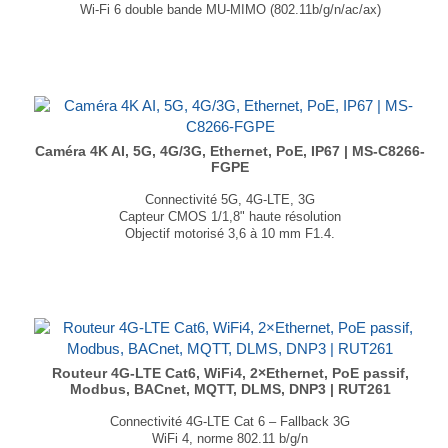
Wi-Fi 6 double bande MU-MIMO (802.11b/g/n/ac/ax)
5× ports Gigabit Ethernet + PoE passif
GNSS : GPS, GLONASS, BeiDou, Galileo et QZSS
Dimensions : 132 × 44.2 × 104 mm
Poids : 500 g
...
Caméra 4K AI, 5G, 4G/3G, Ethernet, PoE, IP67 | MS-C8266-
FGPE
Connectivité 5G, 4G-LTE, 3G
Capteur CMOS 1/1,8" haute résolution
Objectif motorisé 3,6 à 10 mm F1.4.
Puce IA pour analyses avancées : vidéo, visages, comptage
Résolution 4K (3840×2160 px) à 30 fps
Certifiée IP67
Dimensions :
Sans antennes : 320 × 134 × 126 mm
Avec antennes : 320 × 134 × 208 mm
Poids : 1650 g
...
Routeur 4G-LTE Cat6, WiFi4, 2×Ethernet, PoE passif,
Modbus, BACnet, MQTT, DLMS, DNP3 | RUT261
Connectivité 4G-LTE Cat 6 – Fallback 3G
WiFi 4, norme 802.11 b/g/n