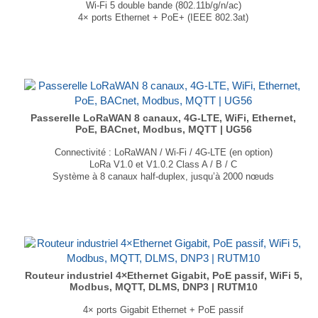
Wi-Fi 5 double bande (802.11b/g/n/ac)
4× ports Ethernet + PoE+ (IEEE 802.3at)
GNSS : GPS, GLONASS, BeiDou, Galileo et QZSS
Bluetooth 5.2
Dimensions : 110 × 45 × 95 mm
Poids : 408 g
...
Passerelle LoRaWAN 8 canaux, 4G-LTE, WiFi, Ethernet,
PoE, BACnet, Modbus, MQTT | UG56
Connectivité : LoRaWAN / Wi-Fi / 4G-LTE (en option)
LoRa V1.0 et V1.0.2 Class A / B / C
Système à 8 canaux half-duplex, jusqu’à 2000 nœuds
1 port RJ45 Ethernet PoE
Prise en charge BACnet, Modbus, MQTT
Dimensions : 110 × 75 × 24 mm
Poids : 186 gr
...
Routeur industriel 4×Ethernet Gigabit, PoE passif, WiFi 5,
Modbus, MQTT, DLMS, DNP3 | RUTM10
4× ports Gigabit Ethernet + PoE passif