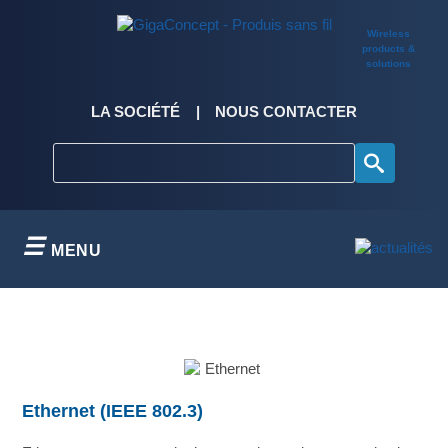
Skip
to
Wireless
content
products &
solutions
LA SOCIÉTÉ
NOUS CONTACTER
MENU
Ethernet (IEEE 802.3)