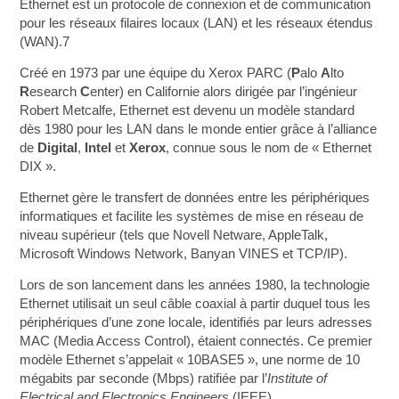
Ethernet est un protocole de connexion et de communication
pour les réseaux filaires locaux (LAN) et les réseaux étendus
(WAN).7
Créé en 1973 par une équipe du Xerox PARC (
P
alo
A
lto
R
esearch
C
enter) en Californie alors dirigée par l’ingénieur
Robert Metcalfe, Ethernet est devenu un modèle standard
dès 1980 pour les LAN dans le monde entier grâce à l’alliance
de
Digital
,
Intel
et
Xerox
, connue sous le nom de « Ethernet
DIX ».
Ethernet gère le transfert de données entre les périphériques
informatiques et facilite les systèmes de mise en réseau de
niveau supérieur (tels que Novell Netware, AppleTalk,
Microsoft Windows Network, Banyan VINES et TCP/IP).
Lors de son lancement dans les années 1980, la technologie
Ethernet utilisait un seul câble coaxial à partir duquel tous les
périphériques d’une zone locale, identifiés par leurs adresses
MAC (Media Access Control), étaient connectés. Ce premier
modèle Ethernet s’appelait « 10BASE5 », une norme de 10
mégabits par seconde (Mbps) ratifiée par l’
Institute of
Electrical and Electronics Engineers
(IEEE).