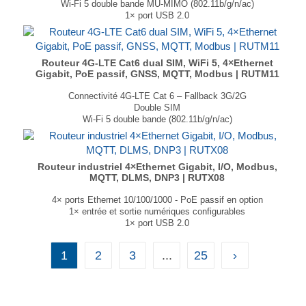
Wi-Fi 5 double bande MU-MIMO (802.11b/g/n/ac)
1× port USB 2.0
Modbus TCP, DNP3, DLMS/COSEM, OPC UA
Modbus‑to‑MQTT Gateway
Capacités VPN étendues
Dimensions : 115 × 32.2 × 95.2 mm
Routeur 4G-LTE Cat6 dual SIM, WiFi 5, 4×Ethernet
Gigabit, PoE passif, GNSS, MQTT, Modbus | RUTM11
Poids : 359 g
...
Connectivité 4G-LTE Cat 6 – Fallback 3G/2G
Double SIM
Wi-Fi 5 double bande (802.11b/g/n/ac)
4× ports Gigabit Ethernet + PoE passif
GNSS : GPS, GLONASS, BeiDou, Galileo et QZSS
Dimensions : 115 × 44.2 × 95.1 mm
Poids : 460 g
Routeur industriel 4×Ethernet Gigabit, I/O, Modbus,
...
MQTT, DLMS, DNP3 | RUTX08
4× ports Ethernet 10/100/1000 - PoE passif en option
1× entrée et sortie numériques configurables
1× port USB 2.0
Modbus TCP, DNP3, DLMS/COSEM, OPC UA
Modbus‑to‑MQTT Gateway
1
2
3
...
25
›
Capacités VPN étendues
Dimensions : 115 × 32.2 × 95.2 mm
Poids : 345 g
...