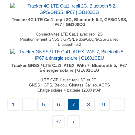
Positionnement et suivi en temps réel (<2,5m)
Interface Bluetooth 5 .1
Rechargement automatique par énergie solaire
Étanche, certifié IP67
Tracker 4G LTE Cat1, repli 2G, Bluetooth 5.2, GPS/GNSS,
Dimensions : 207,5 × 110,2 × 48,1 mm
IP67 | GB100CG
Poids : 1050 g
Connectivités LTE Cat.1 avec repli 2G
...
Positionnement GNSS : GPS/Beidou/GLONASS/Galileo
Bluetooth 5.2
Surveillance du comportement de conduite
Compact et étanche (IP67)
Dimensions : 96 × 56 × 12mm
Poids : 70,5 g
Tracker GNSS / LTE Cat1, ATEX, WiFi 7, Bluetooth 5, IP67
...
à énergie solaire | GL601CEU
LTE CAT 1 avec repli 3G et 2G
GNSS : GPS, Beidou, Glonass Galileo, AGPS
Charge solaire + batterie 12000 mAh
Jusqu’à 10 ans d’autonomie en veille
ATEX, IP67
1
...
5
6
7
8
9
...
Prise en charge du BLE 5.0 et du WiFi 7
Dimensions : 212 × 86 × 30 mm
Poids : 572 g
37
›
...