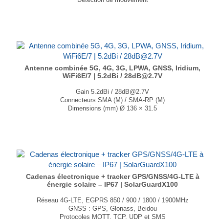
Accéléromètre 3 axes intégré
Touche d'alimentation
Batterie intégrée de 2400mAh
Rapport de niveau de batterie
Prise en charge de la mise à jour OTA
Dimensions : 89.8 × 44 × 10.5mm
Poids : 48g
...
Antenne combinée 5G, 4G, 3G, LPWA, GNSS, Iridium,
WiFi6E/7 | 5.2dBi / 28dB@2.7V
Gain 5.2dBi / 28dB@2.7V
Connecteurs SMA (M) / SMA-RP (M)
Dimensions (mm) Ø 136 × 31.5
T° de fonctionnement -40°C à +85°C
...
Cadenas électronique + tracker GPS/GNSS/4G-LTE à
énergie solaire – IP67 | SolarGuardX100
Réseau 4G-LTE, EGPRS 850 / 900 / 1800 / 1900MHz
GNSS : GPS, Glonass, Beidou
Protocoles MQTT, TCP, UDP et SMS