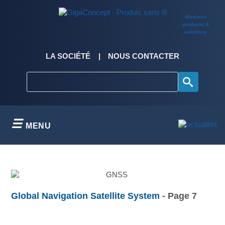
Skip
to
Wireless
content
products &
solutions
LA SOCIÉTÉ
NOUS CONTACTER
MENU
Global Navigation Satellite System
- Page 7