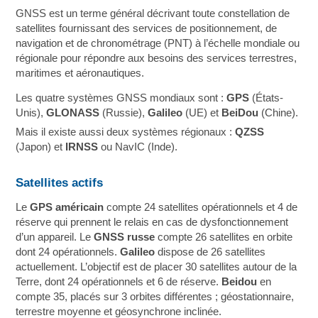
GNSS est un terme général décrivant toute constellation de
satellites fournissant des services de positionnement, de
navigation et de chronométrage (PNT) à l’échelle mondiale ou
régionale pour répondre aux besoins des services terrestres,
maritimes et aéronautiques.
Les quatre systèmes GNSS mondiaux sont :
GPS
(États-
Unis),
GLONASS
(Russie),
Galileo
(UE) et
BeiDou
(Chine).
Mais il existe aussi deux systèmes régionaux :
QZSS
(Japon) et
IRNSS
ou NavIC (Inde).
Satellites actifs
Le
GPS américain
compte 24 satellites opérationnels et 4 de
réserve qui prennent le relais en cas de dysfonctionnement
d’un appareil. Le
GNSS russe
compte 26 satellites en orbite
dont 24 opérationnels.
Galileo
dispose de 26 satellites
actuellement. L’objectif est de placer 30 satellites autour de la
Terre, dont 24 opérationnels et 6 de réserve.
Beidou
en
compte 35, placés sur 3 orbites différentes ; géostationnaire,
terrestre moyenne et géosynchrone inclinée.