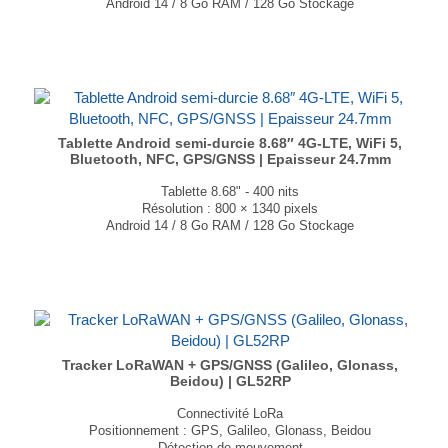
Android 14 / 8 Go RAM / 128 Go Stockage
Processeur MediaTek Helio G99 M8781 Octa-core
Connectivité : 4G-LTE, WiFi, Ethernet, Bluetooth, NFC
GPS, GLONASS, Galileo, BeiDou, A-GPS
Caméra avant 32MP et caméra arrière 48MP
Dimensions : 262.8 × 177.4 × 14.26mm
Poids : 770 g
...
Tablette Android semi-durcie 8.68″ 4G-LTE, WiFi 5,
Bluetooth, NFC, GPS/GNSS | Epaisseur 24.7mm
Tablette 8.68" - 400 nits
Résolution : 800 × 1340 pixels
Android 14 / 8 Go RAM / 128 Go Stockage
Processeur MediaTek Helio G99 M8781 Octa-core
Connectivité : 4G-LTE, WiFi, Ethernet, Bluetooth, NFC
GPS, GLONASS, Galileo, BeiDou, A-GPS
Caméra avant 32MP et caméra arrière 48MP
Dimensions : 227.7 × 150.8 × 24.7 mm
Poids : 570 g
...
Tracker LoRaWAN + GPS/GNSS (Galileo, Glonass,
Beidou) | GL52RP
Connectivité LoRa
Positionnement : GPS, Galileo, Glonass, Beidou
Détection de mouvement