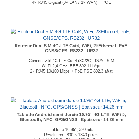
4× RJ45 Gigabit (3× LAN / 1× WAN) + POE
Wi-Fi 5 MIMO
Interfaces RS-232 & RS-485
GPS, GLONASS, Galileo, BeiDou, QZSS
Dimensions : 132 × 44,2 × 95 mm
Poids : 430g
...
Routeur Dual SIM 4G-LTE Cat4, WiFi, 2×Ethernet, PoE,
GNSS/GPS, RS232 | UR32
Connectivité 4G-LTE Cat.4 (3G/2G), DUAL SIM
WI-Fi 2,4 GHz IEEE 802.11 b/g/n
2× RJ45 10/100 Mbps + PoE PSE 802.3 af/at
GPS, GLONASS, Beidou, Galileo, QZSS (en option)
1× RS232 (RS485 en option)
Certifié RED
Dimensions : 108 × 90 × 26mm
Poids : 271g
...
Tablette Android semi-durcie 10.95″ 4G-LTE, WiFi 5,
Bluetooth, NFC, GPS/GNSS | Epaisseur 14.26 mm
Tablette 10.95", 320 nits
Résolution : 800 × 1340 pixels