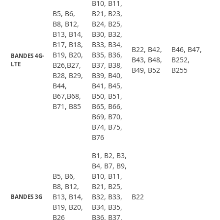
B10, B11,
B5, B6,
B21, B23,
B8, B12,
B24, B25,
B13, B14,
B30, B32,
B17, B18,
B33, B34,
B22, B42,
B46, B47,
B19, B20,
B35, B36,
BANDES 4G-
B43, B48,
B252,
LTE
B26,B27,
B37, B38,
B49, B52
B255
B28, B29,
B39, B40,
B44,
B41, B45,
B67,B68,
B50, B51,
B71, B85
B65, B66,
B69, B70,
B74, B75,
B76
B1, B2, B3,
B4, B7, B9,
B5, B6,
B10, B11,
B8, B12,
B21, B25,
B13, B14,
B32, B33,
B22
BANDES 3G
B19, B20,
B34, B35,
B26
B36, B37,