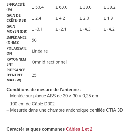
EFFICACITÉ 
± 50,4
± 63,0
± 38,0
± 38,2
(%)
GAIN DE 
± 2.4
± 4.2
± 2.0
± 1,9
CRÊTE (DBI)
GAIN 
± -3,1
± -2.1
± -4,3
± -4,2
MOYEN (DB)
IMPÉDANCE 
50
(OHMS)
POLARISATI
Linéaire
ON
RAYONNEM
Omnidirectionnel
ENT
PUISSANCE 
25
D’ENTRÉE 
MAX.(W)
Conditions de mesure de l’antenne :
– Montée sur plaque ABS de 30 × 30 × 0,25 cm
– 100 cm de Câble D302
– Mesurée dans une chambre anéchoïque certifiée CTIA 3D
Caractéristiques communes
Câbles 1 et 2