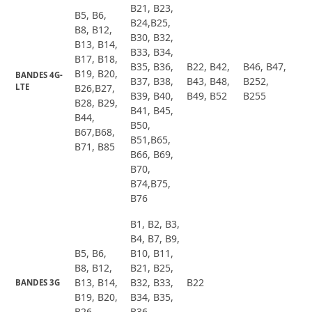
B21, B23,
B5, B6,
B24,B25,
B8, B12,
B30, B32,
B13, B14,
B33, B34,
B17, B18,
B35, B36,
B22, B42,
B46, B47,
B19, B20,
BANDES 4G-
B37, B38,
B43, B48,
B252,
LTE
B26,B27,
B39, B40,
B49, B52
B255
B28, B29,
B41, B45,
B44,
B50,
B67,B68,
B51,B65,
B71, B85
B66, B69,
B70,
B74,B75,
B76
B1, B2, B3,
B4, B7, B9,
B5, B6,
B10, B11,
B8, B12,
B21, B25,
B13, B14,
B32, B33,
B22
BANDES 3G
B19, B20,
B34, B35,
B26
B36,