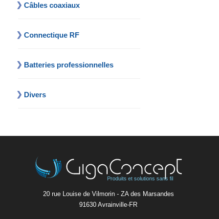
Câbles coaxiaux
Connectique RF
Batteries professionnelles
Divers
Produits et solutions sans fil
20 rue Louise de Vilmorin - ZA des Marsandes
91630 Avrainvilleㅤ-ㅤFR