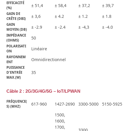
EFFICACITÉ 
± 51,4
± 58,4
± 37,2
± 39,7
(%)
GAIN DE 
± 3,6
± 4.2
± 1.2
± 1.8
CRÊTE (DBI)
GAIN 
± -2.9
± -2.4
± -4,3
± -4.0
MOYEN (DB)
IMPÉDANCE 
50
(OHMS)
POLARISATI
Linéaire
ON
RAYONNEM
Omnidirectionnel
ENT
PUISSANCE 
35
D’ENTRÉE 
MAX.(W)
Câble 2 : 2G/3G/4G/5G – IoT/LPWAN
FRÉQUENCE(
617-960
1427-2690
3300-5000
5150-5925
S) (MHZ)
1500,
1600,
1700,
3300,