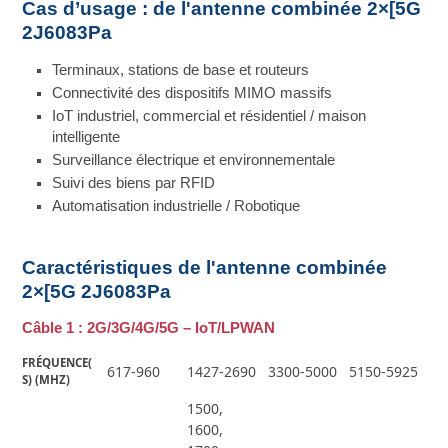
Cas d’usage : de l'antenne combinée 2×[5G
2J6083Pa
Terminaux, stations de base et routeurs
Connectivité des dispositifs MIMO massifs
IoT industriel, commercial et résidentiel / maison
intelligente
Surveillance électrique et environnementale
Suivi des biens par RFID
Automatisation industrielle / Robotique
Caractéristiques de l'antenne combinée
2×[5G 2J6083Pa
Câble 1 : 2G/3G/4G/5G – IoT/LPWAN
FRÉQUENCE(
617-960
1427-2690
3300-5000
5150-5925
S) (MHZ)
1500,
1600,