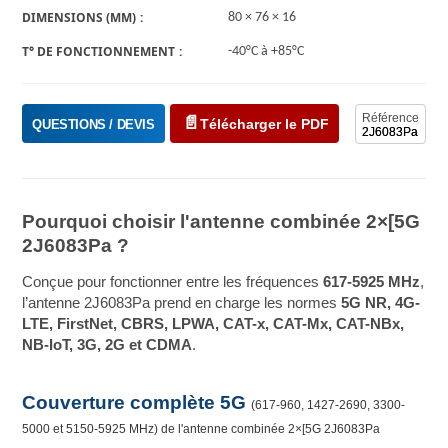
DIMENSIONS (MM)
80 × 76 × 16
T° DE FONCTIONNEMENT
-40°C à +85°C
Référence
Télécharger le PDF
QUESTIONS / DEVIS
2J6083Pa
Pourquoi choisir l'antenne combinée 2×[5G
2J6083Pa ?
Conçue pour fonctionner entre les fréquences
617-5925 MHz
,
l’antenne 2J6083Pa prend en charge les normes
5G NR, 4G-
LTE, FirstNet, CBRS, LPWA, CAT-x, CAT-Mx, CAT-NBx,
NB-IoT, 3G, 2G et CDMA
.
Couverture complète 5G
(617-960, 1427-2690, 3300-
5000 et 5150-5925 MHz) de l'antenne combinée 2×[5G 2J6083Pa