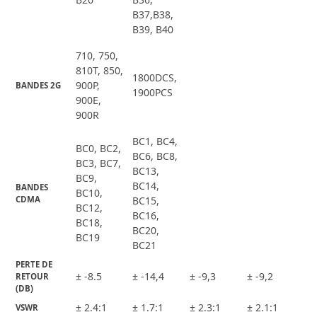
B37,B38,
B39, B40
710, 750,
810T, 850,
1800DCS,
900P,
BANDES 2G
1900PCS
900E,
900R
BC1, BC4,
BC0, BC2,
BC6, BC8,
BC3, BC7,
BC13,
BC9,
BC14,
BANDES 
BC10,
CDMA
BC15,
BC12,
BC16,
BC18,
BC20,
BC19
BC21
PERTE DE 
± -8.5
± -14,4
± -9,3
± -9,2
RETOUR 
(DB)
± 2.4:1
± 1.7:1
± 2.3:1
± 2.1:1
VSWR