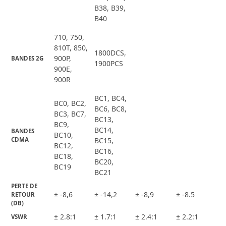
B38, B39,
B40
710, 750,
810T, 850,
1800DCS,
900P,
BANDES 2G
1900PCS
900E,
900R
BC1, BC4,
BC0, BC2,
BC6, BC8,
BC3, BC7,
BC13,
BC9,
BC14,
BANDES 
BC10,
CDMA
BC15,
BC12,
BC16,
BC18,
BC20,
BC19
BC21
PERTE DE 
± -8,6
± -14,2
± -8,9
± -8.5
RETOUR 
(DB)
± 2.8:1
± 1.7:1
± 2.4:1
± 2.2:1
VSWR