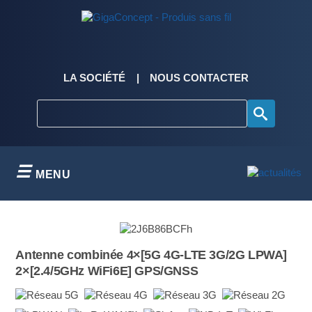
Skip
to
content
LA SOCIÉTÉ
NOUS CONTACTER
MENU
Antenne combinée 4×[5G 4G-LTE 3G/2G LPWA]
2×[2.4/5GHz WiFi6E] GPS/GNSS