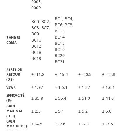
900E,
900R
BC1, BC4,
BC0, BC2,
BC6, BC8,
BC3, BC7,
BC13,
BC9,
BC14,
BANDES 
BC10,
CDMA
BC15,
BC12,
BC16,
BC18,
BC20,
BC19
BC21
PERTE DE 
± -11.8
± -15.4
± -20.5
± -12.8
RETOUR 
(DB)
± 1.9:1
± 1.5:1
± 1.3:1
± 1.6:1
VSWR
EFFICACITÉ 
± 35,8
± 55,4
± 51,0
± 44,6
(%)
GAIN 
± 2,3
± 5.1
± 5.2
± 5.0
MAXIMAL 
(DBI)
GAIN 
± -4.5
± -2.6
± -2.9
± -3.5
MOYEN (DB)