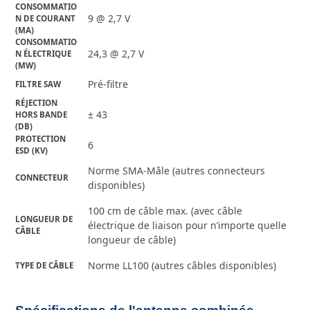
CONSOMMATIO
9 @ 2,7 V
N DE COURANT 
(MA)
CONSOMMATIO
24,3 @ 2,7 V
N ÉLECTRIQUE 
(MW)
Pré-filtre
FILTRE SAW
RÉJECTION 
± 43
HORS BANDE 
(DB)
PROTECTION 
6
ESD (KV)
Norme SMA-Mâle (autres connecteurs
CONNECTEUR
disponibles)
100 cm de câble max. (avec câble
LONGUEUR DE 
électrique de liaison pour n’importe quelle
CÂBLE
longueur de câble)
Norme LL100 (autres câbles disponibles)
TYPE DE CÂBLE