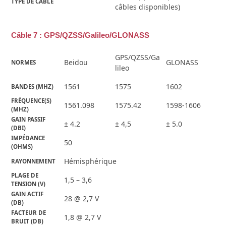
TYPE DE CÂBLE
câbles disponibles)
Câble 7 : GPS/QZSS/Galileo/GLONASS
GPS/QZSS/Ga
Beidou
GLONASS
NORMES
lileo
1561
1575
1602
BANDES (MHZ)
FRÉQUENCE(S) 
1561.098
1575.42
1598-1606
(MHZ)
GAIN PASSIF 
± 4.2
± 4,5
± 5.0
(DBI)
IMPÉDANCE 
50
(OHMS)
Hémisphérique
RAYONNEMENT
PLAGE DE 
1,5 – 3,6
TENSION (V)
GAIN ACTIF 
28 @ 2,7 V
(DB)
FACTEUR DE 
1,8 @ 2,7 V
BRUIT (DB)