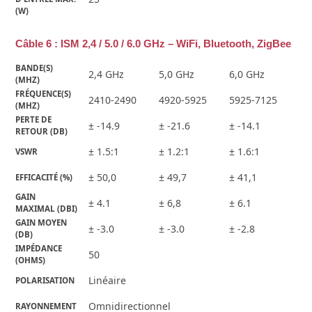
(W)
Câble 6 : ISM 2,4 / 5.0 / 6.0 GHz – WiFi, Bluetooth, ZigBee
BANDE(S) 
2,4 GHz
5,0 GHz
6,0 GHz
(MHZ)
FRÉQUENCE(S) 
2410-2490
4920-5925
5925-7125
(MHZ)
PERTE DE 
± -14.9
± -21.6
± -14.1
RETOUR (DB)
± 1.5:1
± 1.2:1
± 1.6:1
VSWR
± 50,0
± 49,7
± 41,1
EFFICACITÉ (%)
GAIN 
± 4.1
± 6,8
± 6.1
MAXIMAL (DBI)
GAIN MOYEN 
± -3.0
± -3.0
± -2.8
(DB)
IMPÉDANCE 
50
(OHMS)
Linéaire
POLARISATION
Omnidirectionnel
RAYONNEMENT