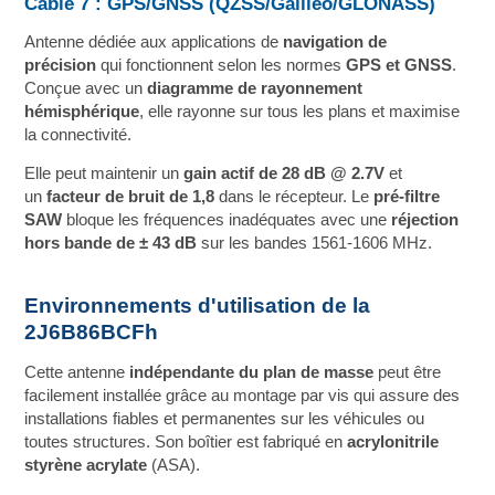
Câble 7 : GPS/GNSS (QZSS/Galileo/GLONASS)
Antenne dédiée aux applications de
navigation de
précision
qui fonctionnent selon les normes
GPS et GNSS
.
Conçue avec un
diagramme de rayonnement
hémisphérique
, elle rayonne sur tous les plans et maximise
la connectivité.
Elle peut maintenir un
gain actif de 28 dB @ 2.7V
et
un
facteur de bruit de 1,8
dans le récepteur. Le
pré-filtre
SAW
bloque les fréquences inadéquates avec une
réjection
hors bande de ± 43 dB
sur les bandes 1561-1606 MHz.
Environnements d'utilisation de la
2J6B86BCFh
Cette antenne
indépendante du plan de masse
peut être
facilement installée grâce au montage par vis qui assure des
installations fiables et permanentes sur les véhicules ou
toutes structures. Son boîtier est fabriqué en
acrylonitrile
styrène acrylate
(ASA).