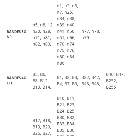
n1, n2, n3,
n7, n25,
n34, n38,
n5, n8, 12,
n39, n40,
n20, n28,
n41, n50,
n77, n78,
BANDES 5G 
NR
n71, n81,
n51, n66,
n79
n82, n83,
n70, n74,
n75, n76,
n80, n84,
n86
B5, B6,
B46, B47,
B1, B2, B3,
B22, B42,
BANDES 4G-
B8, B12,
B252,
LTE
B4, B7, B9,
B43, B48,
B13, B14,
B255
B10, B11,
B21, B23,
B24, B25,
B30, B32,
B17, B18,
B33, B34,
B19, B20,
B35, B36,
B26, B27,