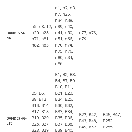
n1, n2, n3,
n7, n25,
n34, n38,
n5, n8, 12,
n39, n40,
n20, n28,
n41, n50,
n77, n78,
BANDES 5G 
NR
n71, n81,
n51, n66,
n79
n82, n83,
n70, n74,
n75, n76,
n80, n84,
n86
B1, B2, B3,
B4, B7, B9,
B10, B11,
B5, B6,
B21, B23,
B8, B12,
B24, B25,
B13, B14,
B30, B32,
B17, B18,
B33, B34,
B22, B42,
B46, B47,
B19, B20,
B35, B36,
BANDES 4G-
B43, B48,
B252,
LTE
B26, B27,
B37, B38,
B49, B52
B255
B28, B29,
B39, B40,