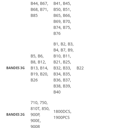
B44, B67,
B41, B45,
B68, B71,
B50, B51,
B85
B65, B66,
B69, B70,
B74, B75,
B76
B1, B2, B3,
B4, B7, B9,
B5, B6,
B10, B11,
B8, B12,
B21, B25,
B13, B14,
B32, B33,
B22
BANDES 3G
B19, B20,
B34, B35,
B26
B36, B37,
B38, B39,
B40
710, 750,
810T, 850,
1800DCS,
900P,
BANDES 2G
1900PCS
900E,
900R