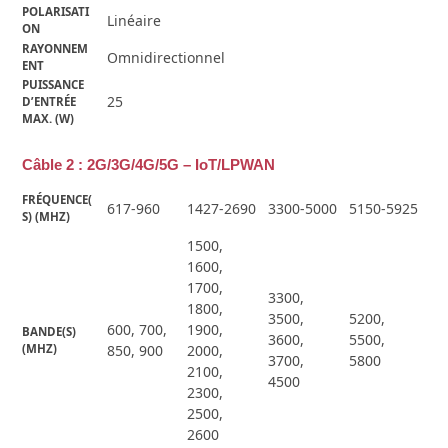
POLARISATI
Linéaire
ON
RAYONNEM
Omnidirectionnel
ENT
PUISSANCE 
25
D’ENTRÉE 
MAX. (W)
Câble 2 : 2G/3G/4G/5G – IoT/LPWAN
FRÉQUENCE(
617-960
1427-2690
3300-5000
5150-5925
S) (MHZ)
1500,
1600,
1700,
3300,
1800,
3500,
5200,
600, 700,
1900,
BANDE(S) 
3600,
5500,
(MHZ)
850, 900
2000,
3700,
5800
2100,
4500
2300,
2500,
2600