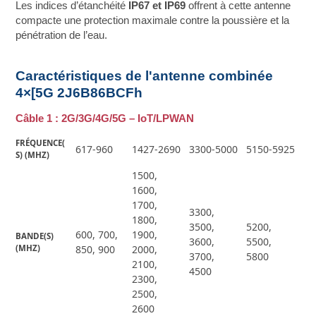
Les indices d’étanchéité
IP67 et IP69
offrent à cette antenne
compacte une protection maximale contre la poussière et la
pénétration de l’eau.
Caractéristiques de l'antenne combinée
4×[5G 2J6B86BCFh
Câble 1 : 2G/3G/4G/5G – IoT/LPWAN
FRÉQUENCE(
617-960
1427-2690
3300-5000
5150-5925
S) (MHZ)
1500,
1600,
1700,
3300,
1800,
3500,
5200,
600, 700,
1900,
BANDE(S) 
3600,
5500,
(MHZ)
850, 900
2000,
3700,
5800
2100,
4500
2300,
2500,
2600