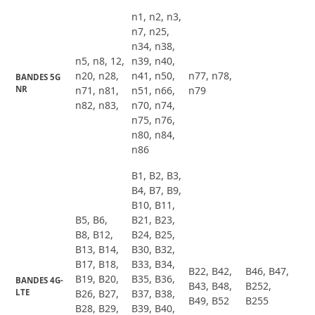
n1, n2, n3,
n7, n25,
n34, n38,
n5, n8, 12,
n39, n40,
n20, n28,
n41, n50,
n77, n78,
BANDES 5G 
NR
n71, n81,
n51, n66,
n79
n82, n83,
n70, n74,
n75, n76,
n80, n84,
n86
B1, B2, B3,
B4, B7, B9,
B10, B11,
B5, B6,
B21, B23,
B8, B12,
B24, B25,
B13, B14,
B30, B32,
B17, B18,
B33, B34,
B22, B42,
B46, B47,
B19, B20,
B35, B36,
BANDES 4G-
B43, B48,
B252,
LTE
B26, B27,
B37, B38,
B49, B52
B255
B28, B29,
B39, B40,