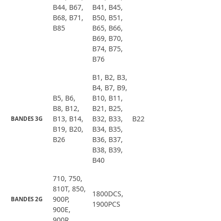
B44, B67,
B41, B45,
B68, B71,
B50, B51,
B85
B65, B66,
B69, B70,
B74, B75,
B76
B1, B2, B3,
B4, B7, B9,
B5, B6,
B10, B11,
B8, B12,
B21, B25,
B13, B14,
B32, B33,
B22
BANDES 3G
B19, B20,
B34, B35,
B26
B36, B37,
B38, B39,
B40
710, 750,
810T, 850,
1800DCS,
900P,
BANDES 2G
1900PCS
900E,
900R