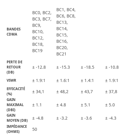
BC1, BC4,
BC0, BC2,
BC6, BC8,
BC3, BC7,
BC13,
BC9,
BC14,
BANDES 
BC10,
CDMA
BC15,
BC12,
BC16,
BC18,
BC20,
BC19
BC21
PERTE DE 
± -12.8
± -15.3
± -18.5
± -10.8
RETOUR 
(DB)
± 1.9:1
± 1.6:1
± 1.4:1
± 1.9:1
VSWR
EFFICACITÉ 
± 34,1
± 48,2
± 43,7
± 37,8
(%)
GAIN 
± 1.1
± 4.8
± 5.1
± 5.0
MAXIMAL 
(DBI)
GAIN 
± -4.8
± -3.2
± -3.6
± -4.3
MOYEN (DB)
IMPÉDANCE 
50
(OHMS)