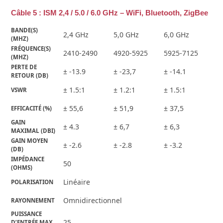
Câble 5 : ISM 2,4 / 5.0 / 6.0 GHz – WiFi, Bluetooth, ZigBee
BANDE(S) 
2,4 GHz
5,0 GHz
6,0 GHz
(MHZ)
FRÉQUENCE(S) 
2410-2490
4920-5925
5925-7125
(MHZ)
PERTE DE 
± -13.9
± -23,7
± -14.1
RETOUR (DB)
± 1.5:1
± 1.2:1
± 1.5:1
VSWR
± 55,6
± 51,9
± 37,5
EFFICACITÉ (%)
GAIN 
± 4.3
± 6,7
± 6,3
MAXIMAL (DBI)
GAIN MOYEN 
± -2.6
± -2.8
± -3.2
(DB)
IMPÉDANCE 
50
(OHMS)
Linéaire
POLARISATION
Omnidirectionnel
RAYONNEMENT
PUISSANCE 
25
D’ENTRÉE MAX.