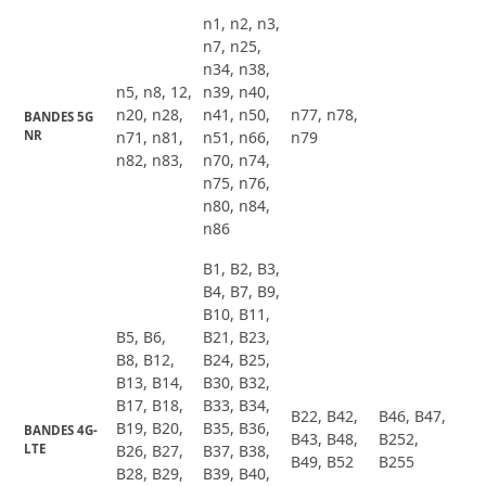
n1, n2, n3,
n7, n25,
n34, n38,
n5, n8, 12,
n39, n40,
n20, n28,
n41, n50,
n77, n78,
BANDES 5G 
NR
n71, n81,
n51, n66,
n79
n82, n83,
n70, n74,
n75, n76,
n80, n84,
n86
B1, B2, B3,
B4, B7, B9,
B10, B11,
B5, B6,
B21, B23,
B8, B12,
B24, B25,
B13, B14,
B30, B32,
B17, B18,
B33, B34,
B22, B42,
B46, B47,
B19, B20,
B35, B36,
BANDES 4G-
B43, B48,
B252,
LTE
B26, B27,
B37, B38,
B49, B52
B255
B28, B29,
B39, B40,