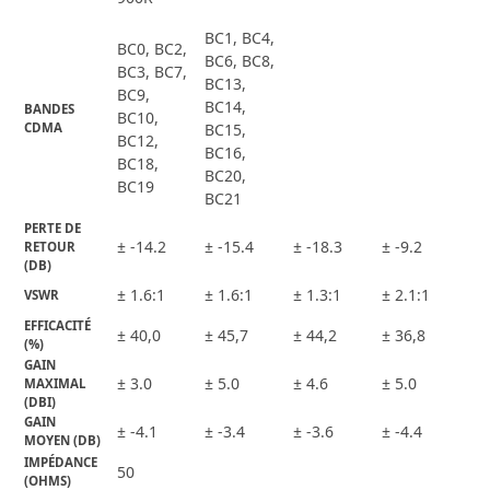
BC1, BC4,
BC0, BC2,
BC6, BC8,
BC3, BC7,
BC13,
BC9,
BC14,
BANDES 
BC10,
CDMA
BC15,
BC12,
BC16,
BC18,
BC20,
BC19
BC21
PERTE DE 
± -14.2
± -15.4
± -18.3
± -9.2
RETOUR 
(DB)
± 1.6:1
± 1.6:1
± 1.3:1
± 2.1:1
VSWR
EFFICACITÉ 
± 40,0
± 45,7
± 44,2
± 36,8
(%)
GAIN 
± 3.0
± 5.0
± 4.6
± 5.0
MAXIMAL 
(DBI)
GAIN 
± -4.1
± -3.4
± -3.6
± -4.4
MOYEN (DB)
IMPÉDANCE 
50
(OHMS)