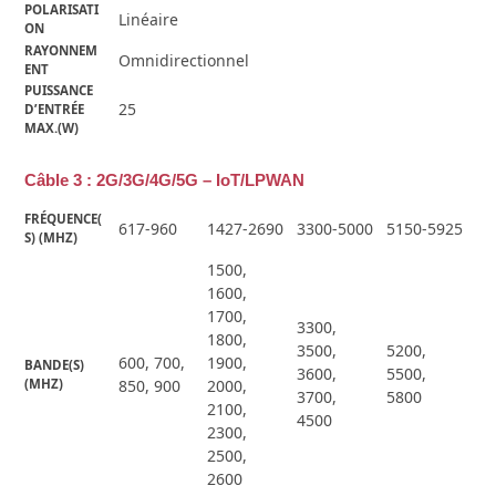
POLARISATI
Linéaire
ON
RAYONNEM
Omnidirectionnel
ENT
PUISSANCE 
25
D’ENTRÉE 
MAX.(W)
Câble 3 : 2G/3G/4G/5G – IoT/LPWAN
FRÉQUENCE(
617-960
1427-2690
3300-5000
5150-5925
S) (MHZ)
1500,
1600,
1700,
3300,
1800,
3500,
5200,
600, 700,
1900,
BANDE(S) 
3600,
5500,
(MHZ)
850, 900
2000,
3700,
5800
2100,
4500
2300,
2500,
2600