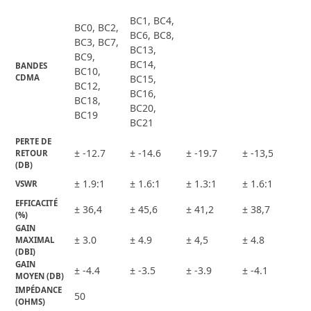
BC1, BC4,
BC0, BC2,
BC6, BC8,
BC3, BC7,
BC13,
BC9,
BC14,
BANDES 
BC10,
CDMA
BC15,
BC12,
BC16,
BC18,
BC20,
BC19
BC21
PERTE DE 
± -12.7
± -14.6
± -19.7
± -13,5
RETOUR 
(DB)
± 1.9:1
± 1.6:1
± 1.3:1
± 1.6:1
VSWR
EFFICACITÉ 
± 36,4
± 45,6
± 41,2
± 38,7
(%)
GAIN 
± 3.0
± 4.9
± 4,5
± 4.8
MAXIMAL 
(DBI)
GAIN 
± -4.4
± -3.5
± -3.9
± -4.1
MOYEN (DB)
IMPÉDANCE 
50
(OHMS)