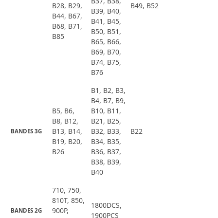
B37, B38,
B28, B29,
B49, B52
B39, B40,
B44, B67,
B41, B45,
B68, B71,
B50, B51,
B85
B65, B66,
B69, B70,
B74, B75,
B76
B1, B2, B3,
B4, B7, B9,
B5, B6,
B10, B11,
B8, B12,
B21, B25,
B13, B14,
B32, B33,
B22
BANDES 3G
B19, B20,
B34, B35,
B26
B36, B37,
B38, B39,
B40
710, 750,
810T, 850,
1800DCS,
900P,
BANDES 2G
1900PCS