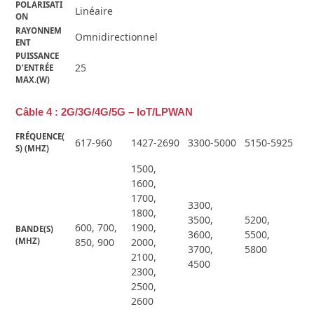
POLARISATI
Linéaire
ON
RAYONNEM
Omnidirectionnel
ENT
PUISSANCE 
25
D’ENTRÉE 
MAX.(W)
Câble 4 : 2G/3G/4G/5G – IoT/LPWAN
FRÉQUENCE(
617-960
1427-2690
3300-5000
5150-5925
S) (MHZ)
1500,
1600,
1700,
3300,
1800,
3500,
5200,
600, 700,
1900,
BANDE(S) 
3600,
5500,
(MHZ)
850, 900
2000,
3700,
5800
2100,
4500
2300,
2500,
2600