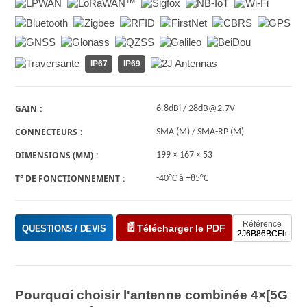
IP67
IP69
GAIN
6.8dBi / 28dB@2.7V
CONNECTEURS
SMA (M) / SMA-RP (M)
DIMENSIONS (MM)
199 × 167 × 53
T° DE FONCTIONNEMENT
-40°C à +85°C
Référence
Télécharger le PDF
QUESTIONS / DEVIS
2J6B86BCFh
Pourquoi choisir l'antenne combinée 4×[5G