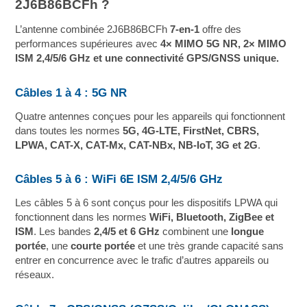
2J6B86BCFh ?
L’antenne combinée 2J6B86BCFh
7-en-1
offre des
performances supérieures avec
4× MIMO 5G NR, 2× MIMO
ISM 2,4/5/6 GHz et une connectivité GPS/GNSS unique.
Câbles 1 à 4 : 5G NR
Quatre antennes conçues pour les appareils qui fonctionnent
dans toutes les normes
5G, 4G-LTE, FirstNet, CBRS,
LPWA, CAT-X, CAT-Mx, CAT-NBx, NB-IoT, 3G et 2G
.
Câbles 5 à 6 : WiFi 6E ISM 2,4/5/6 GHz
Les câbles 5 à 6 sont conçus pour les dispositifs LPWA qui
fonctionnent dans les normes
WiFi, Bluetooth, ZigBee et
ISM
. Les bandes
2,4/5 et 6 GHz
combinent une
longue
portée
, une
courte portée
et une très grande capacité sans
entrer en concurrence avec le trafic d’autres appareils ou
réseaux.