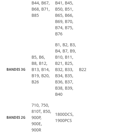
B44, B67,
B41, B45,
B68, B71,
B50, B51,
B85
B65, B66,
B69, B70,
B74, B75,
B76
B1, B2, B3,
B4, B7, B9,
B5, B6,
B10, B11,
B8, B12,
B21, B25,
B13, B14,
B32, B33,
B22
BANDES 3G
B19, B20,
B34, B35,
B26
B36, B37,
B38, B39,
B40
710, 750,
810T, 850,
1800DCS,
900P,
BANDES 2G
1900PCS
900E,
900R