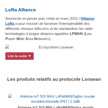
LoRa Alliance
Annoncée en janvier puis créée en mars 2015, l’
Alliance
LoRa
a pour mission de favoriser l’interopérabilité des
différents réseaux télécoms et de standardiser les radio-
technologies à longue distance appelées
LPWAN
(
L
ow
P
ower
W
ide
A
rea
N
etworks
).
Lire la suite ▼
Les produits relatifs au protocole
Lorawan
Antenne IoT 915 MHz LoRaWAN/Sigfox murale