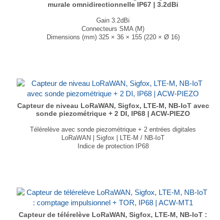
murale omnidirectionnelle IP67 | 3.2dBi
Gain 3.2dBi
Connecteurs SMA (M)
Dimensions (mm) 325 × 36 × 155 (220 × Ø 16)
T° de fonctionnement -40°C à +85°C
...
Capteur de niveau LoRaWAN, Sigfox, LTE-M, NB-IoT avec
sonde piezométrique + 2 DI, IP68 | ACW-PIEZO
Télérelève avec sonde piezométrique + 2 entrées digitales
LoRaWAN | Sigfox | LTE-M / NB-IoT
Indice de protection IP68
Autonomie jusqu'à 10 ans
Géolocalisation par GNSS (version cellulaire)
Intégration directe de MQTT(s) (version cellulaire)
Dimension : 147 × 87 × 58 mm
Poids : 100g
...
Capteur de télérelève LoRaWAN, Sigfox, LTE-M, NB-IoT :