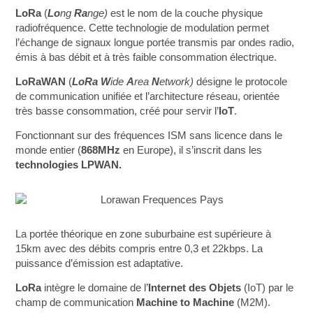
LoRa
(
Lo
ng
Ra
nge)
est le nom de la couche physique
radiofréquence. Cette technologie de modulation permet
l’échange de signaux longue portée transmis par ondes radio,
émis à bas débit et à très faible consommation électrique.
LoRaWAN
(
LoRa
W
ide
A
rea
N
etwork)
désigne le protocole
de communication unifiée et l’architecture réseau, orientée
très basse consommation, créé pour servir l’
IoT
.
Fonctionnant sur des fréquences ISM sans licence dans le
monde entier (
868MHz
en Europe), il s’inscrit dans les
technologies LPWAN.
La portée théorique en zone suburbaine est supérieure à
15km avec des débits compris entre 0,3 et 22kbps. La
puissance d’émission est adaptative.
LoRa
intègre le domaine de l’
Internet des Objets
(IoT) par le
champ de communication
Machine to Machine
(M2M).