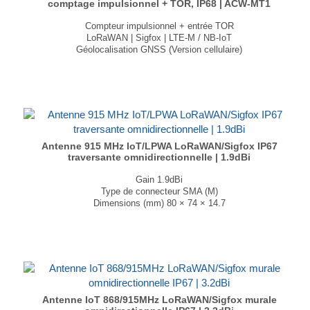
comptage impulsionnel + TOR, IP68 | ACW-MT1
Compteur impulsionnel + entrée TOR
LoRaWAN | Sigfox | LTE-M / NB-IoT
Géolocalisation GNSS (Version cellulaire)
Intégration MQTT (Version cellulaire)
Indice de protection IP68
Autonomie jusqu'à 10 ans
Dimension : 110 × 85 × 55mm
Poids : 100g
...
Antenne 915 MHz IoT/LPWA LoRaWAN/Sigfox IP67
traversante omnidirectionnelle | 1.9dBi
Gain 1.9dBi
Type de connecteur SMA (M)
Dimensions (mm) 80 × 74 × 14.7
T° de fonctionnement -40°C à +85°C
...
Antenne IoT 868/915MHz LoRaWAN/Sigfox murale