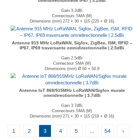
omnidirectionnelle IP67 | 3.2dBi
Gain 3.2dBi
Connecteurs SMA (M)
Dimensions (mm) 272 × 30 × 115 (220 × Ø 16)
T° de fonctionnement -40°C à +85°C
► Existe aussi en version 868 MHz & 915 MHz...
Antenne 915 MHz LoRaWAN, Sigfox, ZigBee, ISM, RFID –
IP67, IP69 traversante omnidirectionnelle | 2.5dBi
Gain 2.5dBi
Connecteur SMA (M)
Dimensions (mm) Ø 50 × 50.8
T° de fonctionnement -40°C à +85°C
...
Antenne IoT 868/915MHz LoRaWAN/Sigfox murale
omnidirectionnelle | 3.7dBi
Gain 3.7dBi
Connecteurs SMA (M)
Dimensions (mm) 271 × 30 × 115 (219 × Ø 16)
T° de fonctionnement -40°C à +85°C
...
1
2
3
4
5
...
54
›